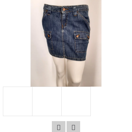
E
T
E
N
A
J
Í
T
?
HLEDAT