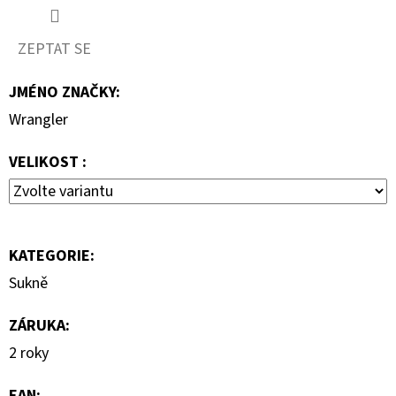
890
Kč
ZEPTAT SE
JMÉNO ZNAČKY
:
Wrangler
VELIKOST :
KATEGORIE
:
Sukně
ZÁRUKA
:
2 roky
EAN
: