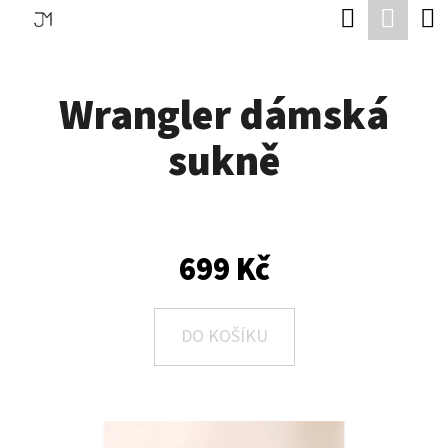
K
Hledat
Náku
Přejít
O
Zpět
Zpět
na
koší
Š
obsah
Wrangler dámská
Í
C
K
sukně
O
P
O
T
699 Kč
Ř
E
DO KOŠÍKU
B
U
J