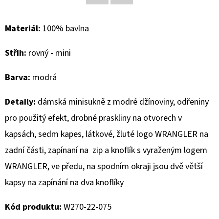
Facebook
Twitter
D
Materiál:
100% bavlna
O
P
Střih:
rovný - mini
O
R
Barva:
modrá
U
Č
Detaily:
d
ámská minisukně z modré džínoviny, odřeniny
U
pro použitý efekt, drobné praskliny na otvorech v
J
kapsách, sedm kapes, látkové, žluté logo WRANGLER na
E
M
zadní části, zapínaní na zip a knoflík s vyraženým logem
E
WRANGLER, ve předu, na spodním okraji jsou dvě větší
kapsy na zapínání na dva knoflíky
MUSTANG
PÁSEK
Kód produktu:
W270-22-075