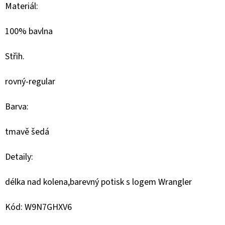
Materiál:
D
100% bavlna
O
P
Střih.
O
R
rovný-regular
U
Č
Barva:
U
J
tmavě šedá
E
M
Detaily:
E
délka nad kolena,barevný potisk s logem Wrangler
BLAUER
Kód: W9N7GHXV6
DÁMSKÉ
BOTY