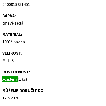
5400919231451
BARVA
:
tmavě šedá
MATERIÁL
:
100% bavlna
VELIKOST
:
M, L, S
DOSTUPNOST:
Skladem
(1 ks)
MŮŽEME DORUČIT DO:
12.8.2026