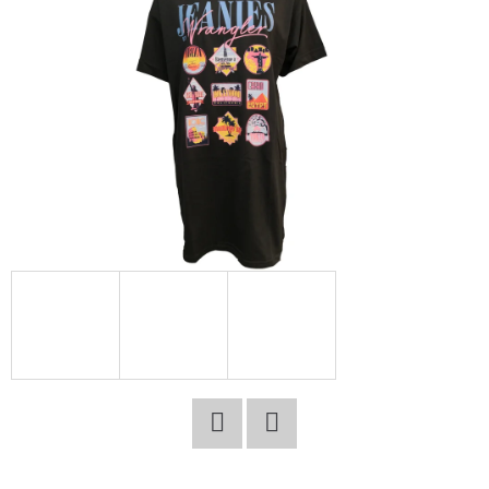
E
T
E
N
A
J
Í
T
?
HLEDAT
Facebook
Twitter