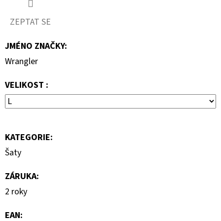
2
800
ZEPTAT SE
Kč
Původně:
JMÉNO ZNAČKY
:
4
000
Wrangler
Kč
VELIKOST :
KATEGORIE
:
Šaty
ZÁRUKA
:
2 roky
EAN
: