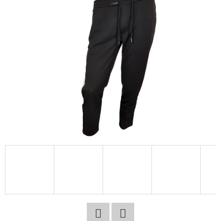
E
T
E
N
A
J
Í
T
?
HLEDAT