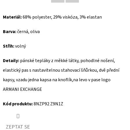
Facebook
Twitter
D
Materiál:
68% polyester, 29% viskóza, 3% elastan
O
P
Barva:
černá, oliva
O
R
Střih:
volný
U
Č
Detaily:
pánské tepláky z měkké látky, pohodlné nošení,
U
elastický pas s nastavitelnou stahovací šňůrkou, dvě přední
J
E
kapsy, vzadu jedna kapsa na knoflík,na levo v pase logo
M
ARMANI EXCHANGE
E
Kód produktu:
8NZP92 Z9N1Z
MUSTANG
PÁSEK
ZEPTAT SE