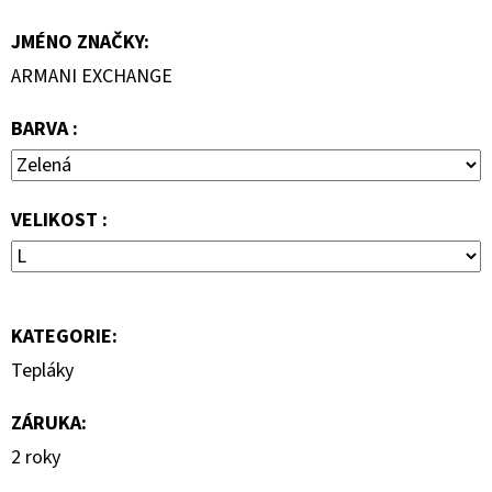
1
290
JMÉNO ZNAČKY
:
Kč
ARMANI EXCHANGE
BARVA :
VELIKOST :
KATEGORIE
:
Tepláky
ZÁRUKA
:
2 roky