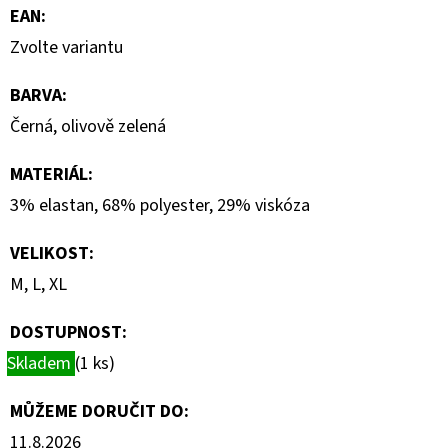
EAN
:
Zvolte variantu
BARVA
:
Černá, olivově zelená
MATERIÁL
:
3% elastan, 68% polyester, 29% viskóza
VELIKOST
:
M, L, XL
DOSTUPNOST:
Skladem
(1 ks)
MŮŽEME DORUČIT DO:
11.8.2026