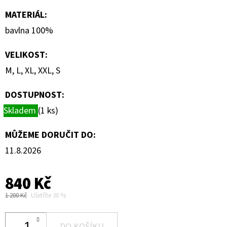
MATERIÁL
:
bavlna 100%
VELIKOST
:
M, L, XL, XXL, S
DOSTUPNOST:
Skladem
(1 ks)
MŮŽEME DORUČIT DO:
11.8.2026
840 Kč
1 200 Kč
Ušetříte 30 %
DO KOŠÍKU