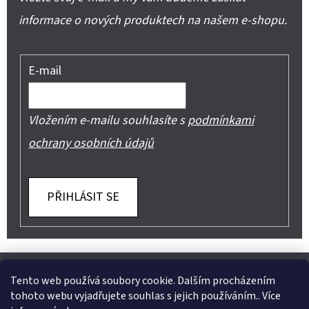
informace o nových produktech na našem e-shopu.
E-mail
Vložením e-mailu souhlasíte s
podmínkami
ochrany osobních údajů
PŘIHLÁSIT SE
Z
Shoptet.cz
Můjprvníeshop.cz
Á
Tento web používá soubory cookie. Dalším procházením
tohoto webu vyjadřujete souhlas s jejich používáním.. Více
P