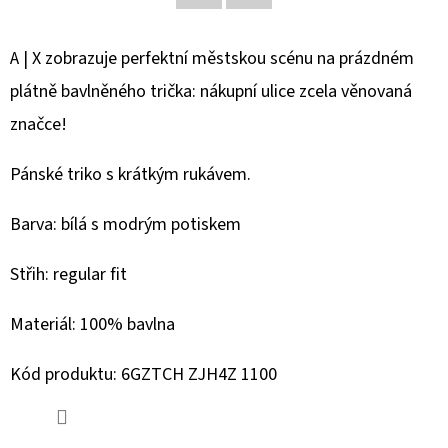
Facebook
Twitter
D
A | X zobrazuje perfektní městskou scénu na prázdném
O
plátně bavlněného trička: nákupní ulice zcela věnovaná
P
O
značce!
R
U
Pánské triko s krátkým rukávem.
Č
U
Barva: bílá s modrým potiskem
J
Střih: regular fit
E
M
Materiál: 100% bavlna
E
Kód produktu: 6GZTCH ZJH4Z 1100
MUSTANG
PÁSEK