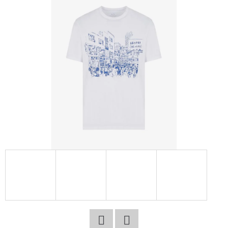
E
T
E
N
A
J
Í
T
?
HLEDAT