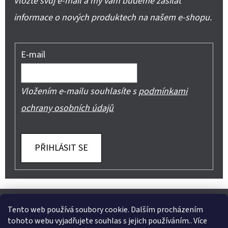
Vložte svůj e-mail a my vám budeme zasílat
informace o nových produktech na našem e-shopu.
E-mail
Vložením e-mailu souhlasíte s
podmínkami
ochrany osobních údajů
PŘIHLÁSIT SE
Z
Shoptet.cz
Můjprvníeshop.cz
Á
Tento web používá soubory cookie. Dalším procházením
tohoto webu vyjadřujete souhlas s jejich používáním.. Více