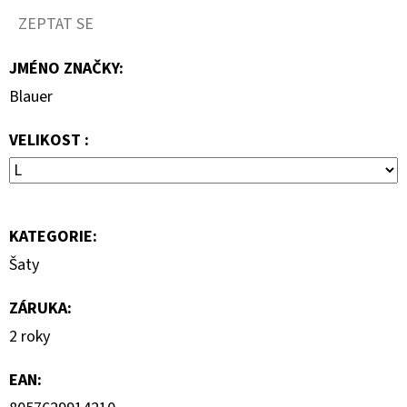
S
KRÁTKÝM
ZEPTAT SE
RUKÁVEM
JMÉNO ZNAČKY
:
399
Kč
Blauer
VELIKOST :
KATEGORIE
:
Šaty
ZÁRUKA
:
2 roky
EAN
: