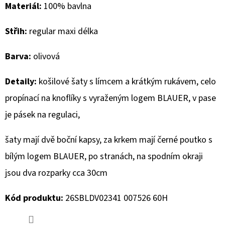
Materiál:
100% bavlna
D
Střih:
regular maxi délka
O
P
Barva:
olivová
O
R
Detaily:
košilové šaty s límcem a krátkým rukávem, celo
U
propínací na knoflíky s vyraženým logem BLAUER, v pase
Č
U
je pásek na regulaci,
J
E
šaty mají dvě boční kapsy, za krkem mají černé poutko s
M
bílým logem BLAUER, po stranách, na spodním okraji
E
jsou dva rozparky cca 30cm
Kód produktu:
26SBLDV02341 007526 60H
MUSTANG
PÁNSKÉ
TRIKO