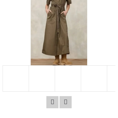
E
T
E
N
A
J
Í
T
?
HLEDAT
Facebook
Twitter