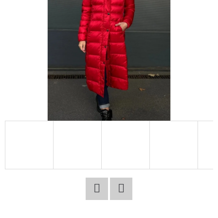
E
T
E
N
A
J
Í
T
?
HLEDAT
Facebook
Twitter