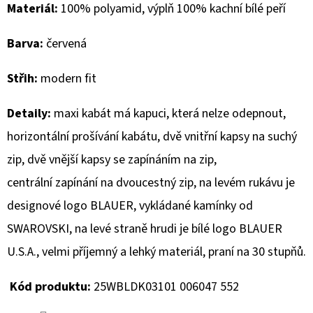
Materiál:
100% polyamid, výplň 100% kachní bílé peří
D
Barva:
červená
O
P
Střih:
modern fit
O
R
Detaily:
maxi kabát má kapuci, která nelze odepnout,
U
horizontální prošívání kabátu, dvě vnitřní kapsy na suchý
Č
U
zip, dvě vnější kapsy se zapínáním na zip,
J
centrální
zapínání na dvoucestný zip, na levém rukávu je
E
designové logo BLAUER, vykládané kamínky od
M
E
SWAROVSKI, na levé straně hrudi je bílé logo BLAUER
U.S.A., velmi příjemný a lehký materiál,
praní na 30 stupňů.
MUSTANG
Kód produktu:
25WBLDK03101 006047 552
PÁSEK