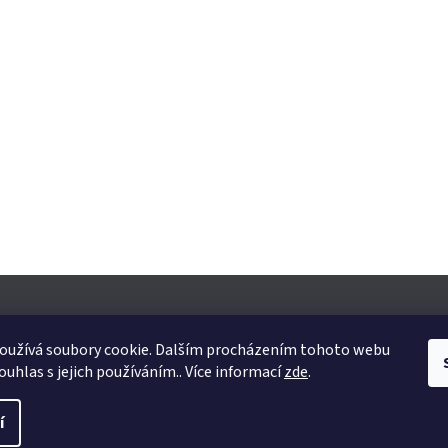
oužívá soubory cookie. Dalším procházením tohoto webu
ouhlas s jejich používáním.. Více informací
zde
.
yhrazena.
Upravit nastavení cookies
í