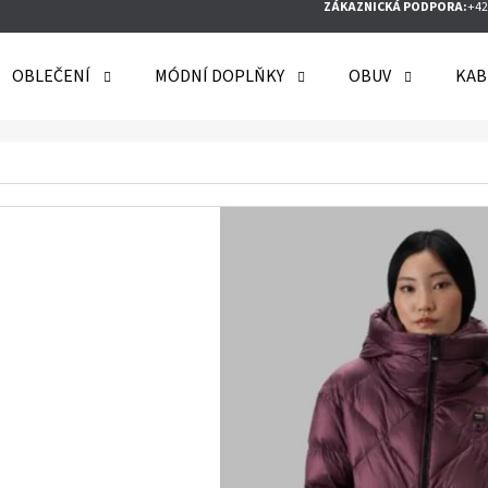
ZÁKAZNICKÁ PODPORA:
+42
OBLEČENÍ
MÓDNÍ DOPLŇKY
OBUV
KAB
O POTŘEBUJETE NAJÍT?
HLEDAT
DOPORUČUJEME