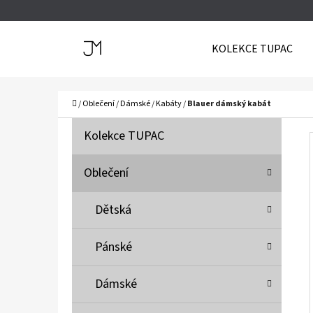
K
Přejít
O
Zpět
Zpět
na
KOLEKCE TUPAC
Š
do
do
obsah
Í
obchodu
obchodu
C
K
Domů
/
Oblečení
/
Dámské
/
Kabáty
/
Blauer dámský kabát
P
K
Přeskočit
Kolekce TUPAC
A
O
kategorie
T
S
Oblečení
E
T
G
Dětská
O
R
R
A
Pánské
I
N
E
N
Dámské