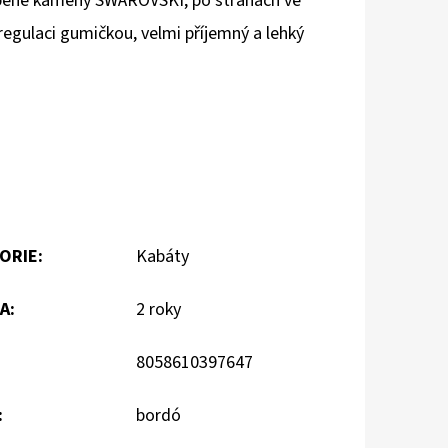
obené kameny SWAROVSKI, po stranách ve
regulaci gumičkou, velmi příjemný a lehký
ORIE
:
Kabáty
A
:
2 roky
8058610397647
:
bordó