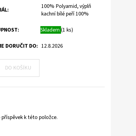
100% Polyamid, výplň
IÁL
:
kachní bílé peří 100%
PNOST:
Skladem
(1 ks)
E DORUČIT DO:
12.8.2026
DO KOŠÍKU
 příspěvek k této položce.