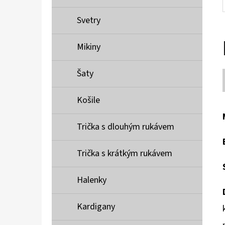
Svetry
Mikiny
Šaty
Košile
Trička s dlouhým rukávem
Trička s krátkým rukávem
Halenky
Kardigany