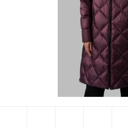
MUSTANG PÁSEK
MUSTANG PÁNSKÉ 
RUKÁVEM
890 Kč
399 Kč