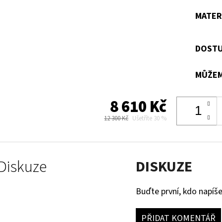
MATER
DOSTU
MŮŽEM
8 610 Kč
12 300 Kč
Ušetříte 30 %
Diskuze
DISKUZE
Buďte první, kdo napíše
PŘIDAT KOMENTÁŘ