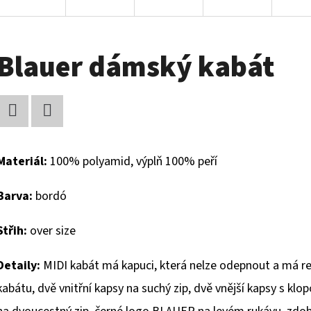
Blauer dámský kabát
Facebook
Twitter
Materiál:
100% polyamid, výplň 100% peří
Barva:
bordó
Střih:
over size
Detaily:
MIDI kabát má kapuci, která nelze odepnout a má r
kabátu, dvě vnitřní kapsy na suchý zip, dvě vnější kapsy s klo