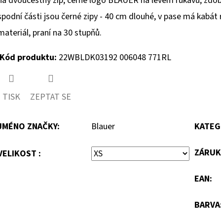
na dvoucestný zip, černé logo BLAUER na levém rukávu, zd
spodní části jsou černé zipy - 40 cm dlouhé, v pase má kabát 
materiál,
praní na 30 stupňů.
Kód produktu:
22WBLDK03192 006048 771RL
TISK
ZEPTAT SE
JMÉNO ZNAČKY
:
Blauer
KATEG
ZÁRUK
VELIKOST :
EAN
:
BARVA