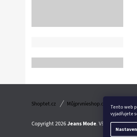
Z
Shoptet.cz
Můjprvníeshop.cz
Á
Tento web p
vyjadřujete s
P
Copyright 2026
Jeans Mode
. Všechna práva v
A
Nastaven