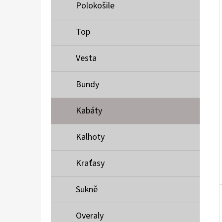
Í
Polokošile
P
A
Top
MUSTANG PÁSEK
N
690 Kč
Vesta
E
L
Bundy
Kabáty
Kalhoty
Kraťasy
Sukně
Overaly