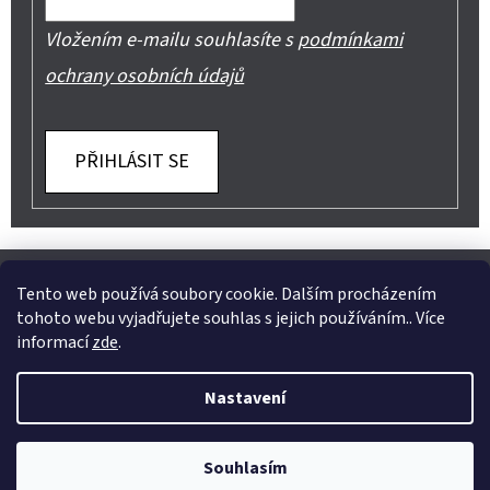
Vložením e-mailu souhlasíte s
podmínkami
ochrany osobních údajů
PŘIHLÁSIT SE
Z
Shoptet.cz
Můjprvníeshop.cz
Á
Tento web používá soubory cookie. Dalším procházením
tohoto webu vyjadřujete souhlas s jejich používáním.. Více
P
informací
zde
.
A
Instagram
Nastavení
T
Vytvořil Shoptet
Í
Copyright 2026
Jeans Mode
. Všechna práva vyhrazena.
Souhlasím
Upravit nastavení cookies