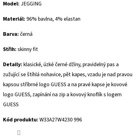
Model:
JEGGING
D
Materiál:
96% bavlna, 4% elastan
O
P
Barva:
černá
O
R
Střih:
skinny fit
U
Č
Detaily:
klasické, úzké černé džíny, pravidelný pas a
U
zužující se štíhlá nohavice, pět kapes, vzadu je nad pravou
J
E
kapsou stříbrné logo GUESS a na pravé kapse je kovové
M
logo GUESS, zapínání na zip a kovový knoflík s logem
E
GUESS
Kód produktu:
W33A27W4230 996
MUSTANG
PÁSEK