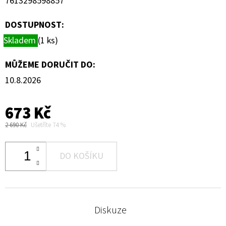
7613298598857
DOSTUPNOST:
Skladem
(1 ks)
MŮŽEME DORUČIT DO:
10.8.2026
673 Kč
2 690 Kč
Ušetříte 74 %
DO KOŠÍKU
Diskuze