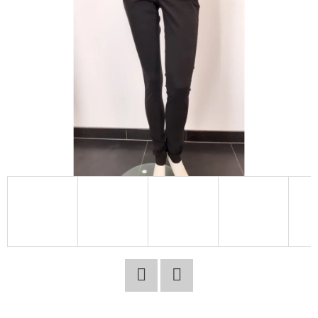
E
T
E
N
A
J
Í
T
?
HLEDAT
Facebook
Twitter