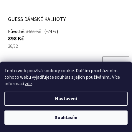
GUESS DÁMSKÉ KALHOTY
Původně:
3 590 Kč
(–74 %)
898 Kč
26/32
DETAIL
Tento web používá soubory cookie. Dalším procházením
tohoto webu vyjadřujete souhlas s jejich používáním.. Více
informací
zde
.
Nastavení
Souhlasím