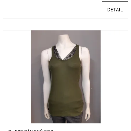
DETAIL
D
O
P
O
R
U
Č
U
J
E
M
E
MUSTANG
PÁSEK