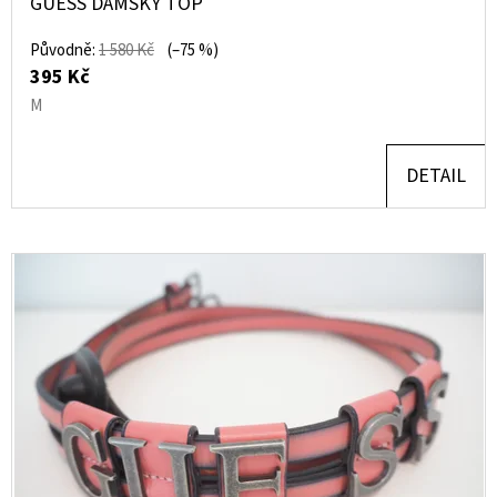
GUESS DÁMSKÝ TOP
690
Kč
Původně:
1 580 Kč
(–75 %)
395 Kč
M
DETAIL