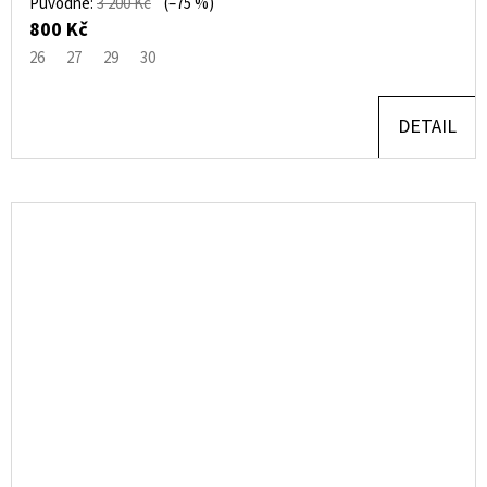
Původně:
3 200 Kč
(–75 %)
800 Kč
26
27
29
30
DETAIL