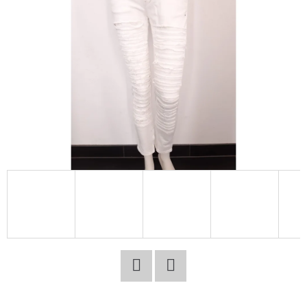
E
T
E
N
A
J
Í
T
?
HLEDAT
Facebook
Twitter