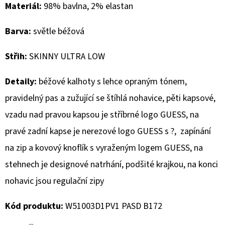
Materiál:
98% bavlna, 2% elastan
D
Barva:
světle béžová
O
P
Střih:
SKINNY ULTRA LOW
O
R
Detaily:
béžové kalhoty s lehce opraným tónem,
U
pravidelný pas a zužující se štíhlá nohavice, pěti kapsové,
Č
U
vzadu nad pravou kapsou je stříbrné logo GUESS, na
J
pravé zadní kapse je nerezové logo GUESS s ?, zapínání
E
na zip a kovový knoflík s vyraženým logem GUESS, na
M
E
stehnech je designové natrhání, podšité krajkou, na konci
nohavic jsou regulační zipy
CAMP
Kód produktu:
W51003D1PV1 PASD B172
DAVID
PÁNSKÁ