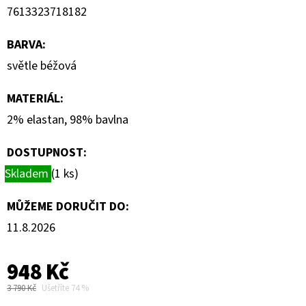
7613323718182
BARVA
:
světle béžová
MATERIÁL
:
2% elastan, 98% bavlna
DOSTUPNOST:
Skladem
(1 ks)
MŮŽEME DORUČIT DO:
11.8.2026
948 Kč
3 790 Kč
Ušetříte 74 %