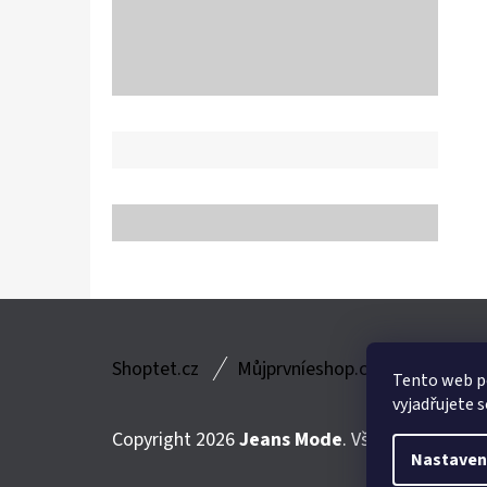
Z
Shoptet.cz
Můjprvníeshop.cz
Á
Tento web p
vyjadřujete s
P
Copyright 2026
Jeans Mode
. Všechna práva v
A
Nastaven