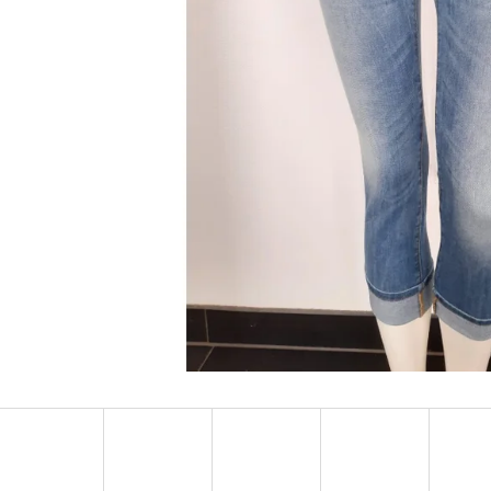
MUSTANG PÁSEK
MUSTANG PÁNSKÉ 
RUKÁVEM
890 Kč
399 Kč