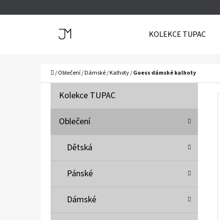
K
Přejít
O
Zpět
Zpět
na
KOLEKCE TUPAC
Š
do
do
obsah
Í
obchodu
obchodu
C
K
Domů
/
Oblečení
/
Dámské
/
Kalhoty
/
Guess dámské kalhoty
P
K
Přeskočit
Kolekce TUPAC
A
O
kategorie
T
S
Oblečení
E
T
G
Dětská
O
R
R
A
Pánské
I
N
E
N
Dámské