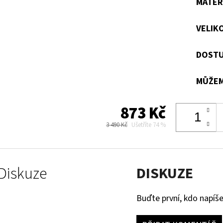
MATER
VELIK
DOSTU
MŮŽEM
873 Kč
3 490 Kč
Ušetříte 74 %
Diskuze
DISKUZE
Buďte první, kdo napíše