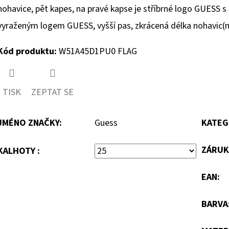
nohavice, pět kapes, na pravé kapse je stříbrné logo GUESS s 
vyraženým logem GUESS, vyšší pas, zkrácená délka nohavic(
Kód produktu:
W51A45D1PU0 FLAG
TISK
ZEPTAT SE
JMÉNO ZNAČKY
:
Guess
KATEG
ZÁRUK
KALHOTY :
EAN
:
BARVA