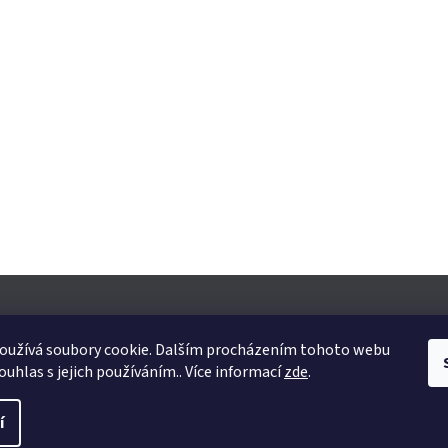
oužívá soubory cookie. Dalším procházením tohoto webu
ouhlas s jejich používáním.. Více informací
zde
.
yhrazena.
Upravit nastavení cookies
í