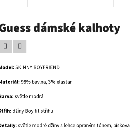
Guess dámské kalhoty
Facebook
Twitter
Model:
SKINNY BOYFRIEND
Materiál:
98% bavlna, 3% elastan
Barva:
světle modrá
Střih:
džíny Boy fit střihu
Detaily:
světle modré džíny s lehce opraným tónem, pískované 