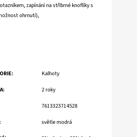
otazníkem, zapínání na stříbrné knoflíky s
možnost ohrnutí),
ORIE
:
Kalhoty
A
:
2 roky
7613323714528
:
světle modrá