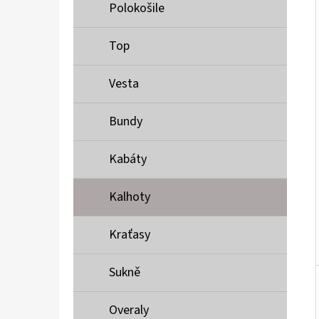
Í
Polokošile
P
A
Top
MUSTANG PÁSEK
N
690 Kč
Vesta
E
L
Bundy
Kabáty
Kalhoty
Kraťasy
Sukně
Overaly