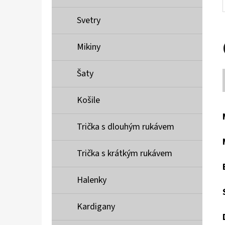
Svetry
Mikiny
Šaty
Košile
Trička s dlouhým rukávem
Trička s krátkým rukávem
Halenky
Kardigany