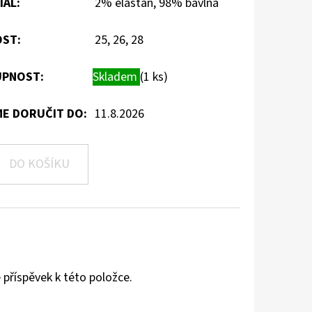
IÁL
:
2% elastan, 98% bavlna
OST
:
25, 26, 28
PNOST:
Skladem
(1 ks)
E DORUČIT DO:
11.8.2026
DO KOŠÍKU
 příspěvek k této položce.