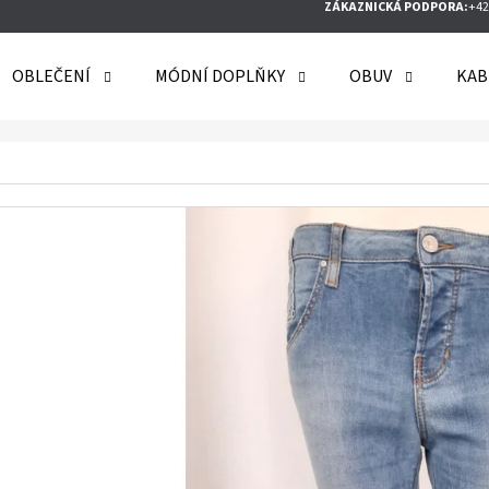
ZÁKAZNICKÁ PODPORA:
+42
OBLEČENÍ
MÓDNÍ DOPLŇKY
OBUV
KAB
O POTŘEBUJETE NAJÍT?
HLEDAT
DOPORUČUJEME