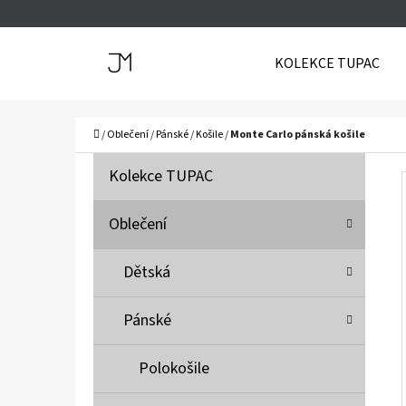
K
Přejít
O
Zpět
Zpět
na
KOLEKCE TUPAC
Š
do
do
obsah
Í
obchodu
obchodu
C
K
Domů
/
Oblečení
/
Pánské
/
Košile
/
Monte Carlo pánská košile
P
K
Přeskočit
Kolekce TUPAC
A
O
kategorie
T
S
Oblečení
E
T
G
Dětská
O
R
R
A
Pánské
I
N
E
N
Polokošile