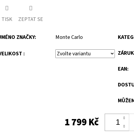
TISK
ZEPTAT SE
JMÉNO ZNAČKY
:
Monte Carlo
KATEG
ZÁRUK
VELIKOST :
EAN
:
DOSTU
MŮŽEM
1 799 Kč