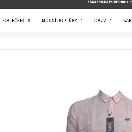
ZÁKAZNICKÁ PODPORA:
+42
OBLEČENÍ
MÓDNÍ DOPLŇKY
OBUV
KAB
O POTŘEBUJETE NAJÍT?
HLEDAT
DOPORUČUJEME