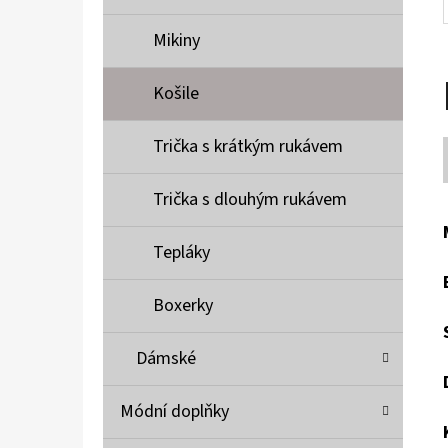
Mikiny
Košile
Trička s krátkým rukávem
Trička s dlouhým rukávem
Tepláky
Boxerky
Dámské
Módní doplňky