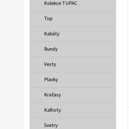
Í
Kolekce TUPAC
P
A
Top
MUSTANG PÁSEK
N
690 Kč
Kabáty
E
L
Bundy
Vesty
Plavky
Kraťasy
Kalhoty
Svetry