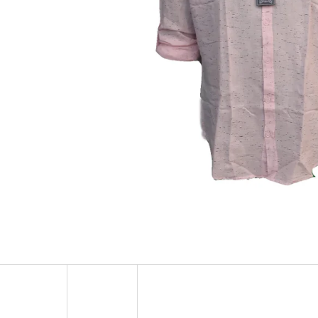
MUSTANG PÁSEK
MUSTANG PÁNSKÉ 
RUKÁVEM
890 Kč
399 Kč