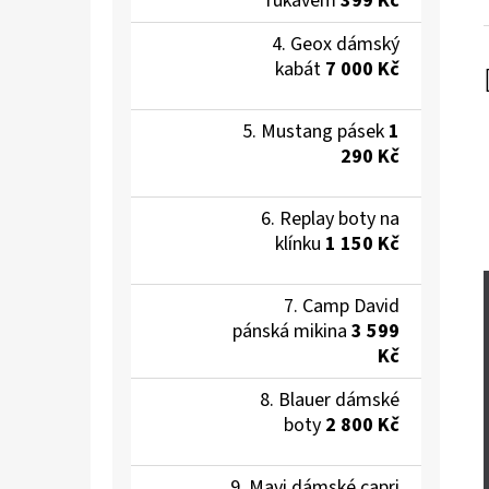
rukávem
399 Kč
Geox dámský
kabát
7 000 Kč
Mustang pásek
1
290 Kč
Replay boty na
klínku
1 150 Kč
Camp David
pánská mikina
3 599
Kč
Blauer dámské
boty
2 800 Kč
Mavi dámské capri