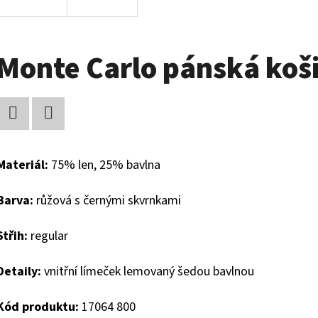
Monte Carlo pánská koši
Facebook
Twitter
Materiál:
75% len, 25% bavlna
Barva:
růžová s černými skvrnkami
Střih:
regular
Detaily:
vnitřní límeček lemovaný šedou bavlnou
Kód produktu:
17064 800