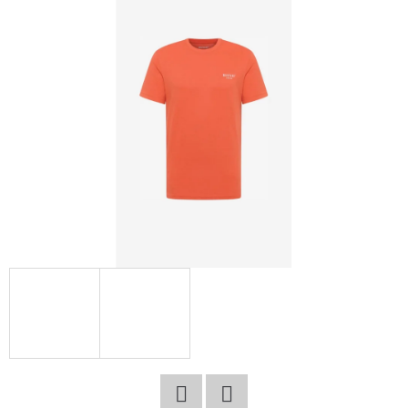
E
T
E
N
A
J
Í
T
?
HLEDAT