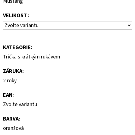
Mustang
MIKINA
3
VELIKOST :
599
Kč
KATEGORIE
:
Trička s krátkým rukávem
ZÁRUKA
:
2 roky
EAN
:
Zvolte variantu
BARVA
:
oranžová