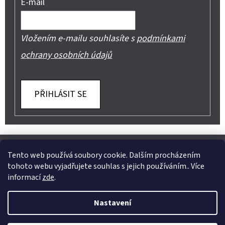
E-mail
Vložením e-mailu souhlasíte s
podmínkami
ochrany osobních údajů
PŘIHLÁSIT SE
Z
Shoptet.cz
Můjprvníeshop.cz
Á
Tento web používá soubory cookie. Dalším procházením
tohoto webu vyjadřujete souhlas s jejich používáním.. Více
P
informací
zde
.
A
Instagram
Nastavení
T
Vytvořil Shoptet