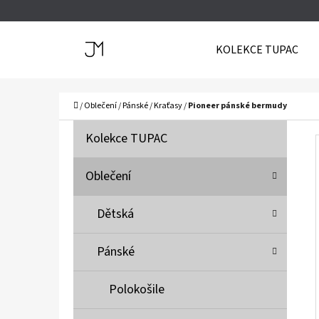
K
Přejít
O
Zpět
Zpět
na
KOLEKCE TUPAC
Š
do
do
obsah
Í
obchodu
obchodu
C
K
Domů
/
Oblečení
/
Pánské
/
Kraťasy
/
Pioneer pánské bermudy
P
K
Přeskočit
Kolekce TUPAC
A
O
kategorie
T
S
Oblečení
E
T
G
Dětská
O
R
R
A
Pánské
I
N
E
N
Polokošile