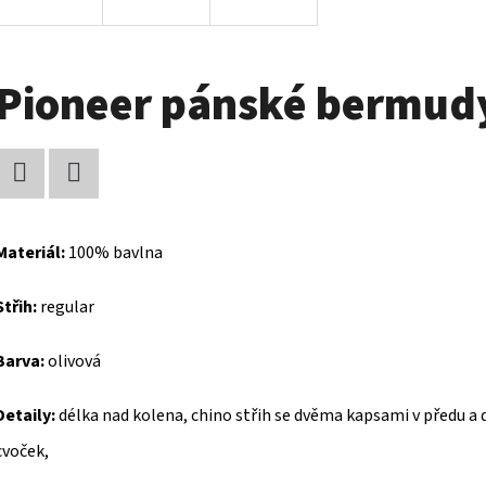
Pioneer pánské bermud
Facebook
Twitter
Materiál:
100% bavlna
Střih:
regular
Barva:
olivová
Detaily:
délka nad kolena, chino střih se dvěma kapsami v předu a 
cvoček,