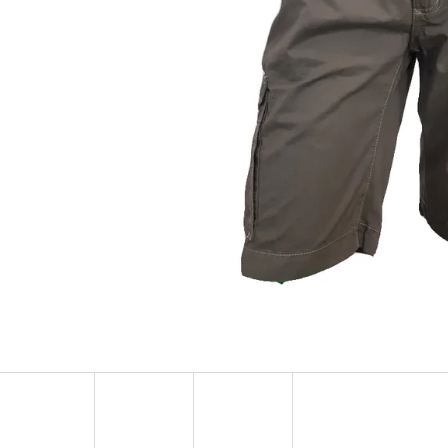
MUSTANG PÁSEK
MUSTANG PÁNSKÉ 
RUKÁVEM
890 Kč
399 Kč