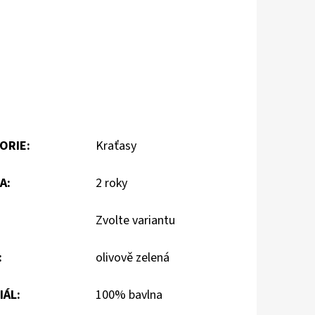
ORIE
:
Kraťasy
A
:
2 roky
Zvolte variantu
:
olivově zelená
IÁL
:
100% bavlna