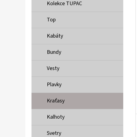
Í
Kolekce TUPAC
P
A
Top
MUSTANG PÁSEK
N
690 Kč
Kabáty
E
L
Bundy
Vesty
Plavky
Kraťasy
Kalhoty
Svetry