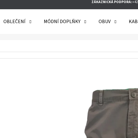
ZÁKAZNICKÁ PODPORA:
+42
OBLEČENÍ
MÓDNÍ DOPLŇKY
OBUV
KAB
O POTŘEBUJETE NAJÍT?
HLEDAT
DOPORUČUJEME