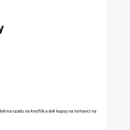
y
dvěma vzadu na knoflík a dvě kapsy na nohavici na