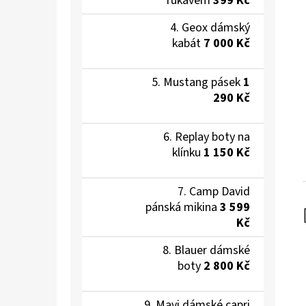
rukávem
399 Kč
Geox dámský
kabát
7 000 Kč
Mustang pásek
1
290 Kč
Replay boty na
klínku
1 150 Kč
Camp David
pánská mikina
3 599
Kč
Blauer dámské
boty
2 800 Kč
Mavi dámské capri