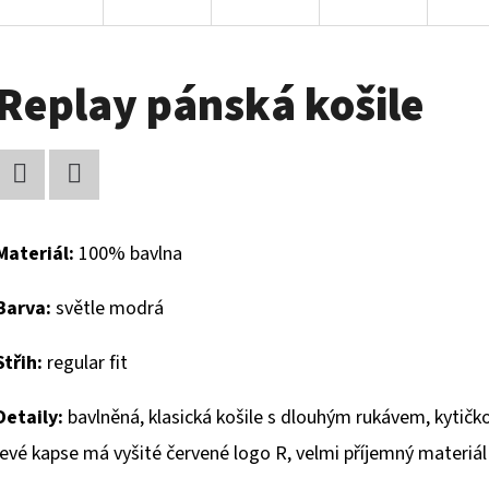
Replay pánská košile
Facebook
Twitter
Materiál:
100% bavlna
Barva:
světle modrá
Střih:
regular fit
Detaily:
bavlněná, klasická košile s dlouhým rukávem, kytičko
levé kapse má vyšité červené logo R,
velmi příjemný materiál