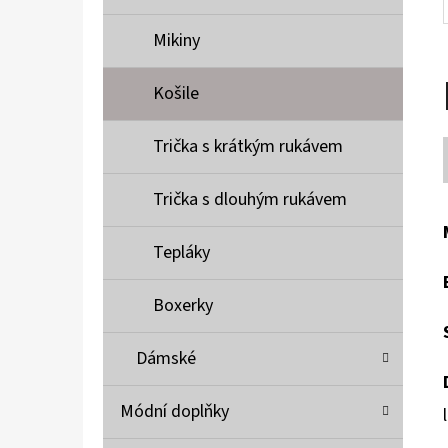
Mikiny
Košile
Trička s krátkým rukávem
Trička s dlouhým rukávem
Tepláky
Boxerky
Dámské
Módní doplňky