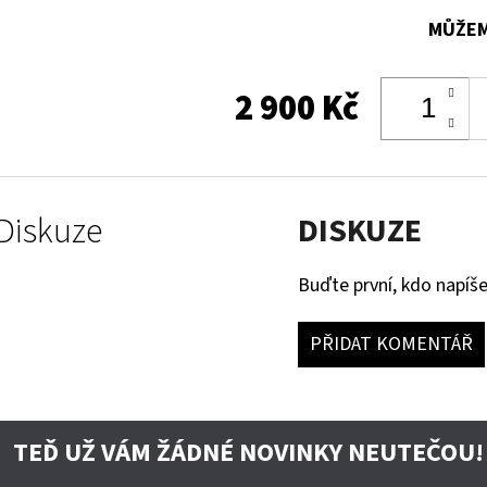
MŮŽEM
2 900 Kč
Diskuze
DISKUZE
Buďte první, kdo napíše
PŘIDAT KOMENTÁŘ
TEĎ UŽ VÁM ŽÁDNÉ NOVINKY NEUTEČOU!