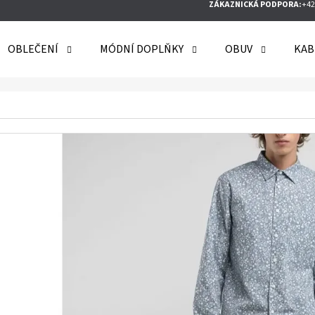
ZÁKAZNICKÁ PODPORA:
+42
OBLEČENÍ
MÓDNÍ DOPLŇKY
OBUV
KAB
O POTŘEBUJETE NAJÍT?
HLEDAT
DOPORUČUJEME