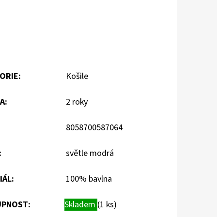
ORIE
:
Košile
A
:
2 roky
8058700587064
:
světle modrá
IÁL
:
100% bavlna
PNOST:
Skladem
(1 ks)