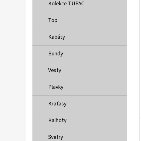
Í
Kolekce TUPAC
P
A
Top
MUSTANG PÁSEK
N
690 Kč
Kabáty
E
L
Bundy
Vesty
Plavky
Kraťasy
Kalhoty
Svetry