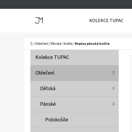
K
Přejít
O
Zpět
Zpět
na
KOLEKCE TUPAC
Š
do
do
obsah
Í
obchodu
obchodu
C
K
Domů
/
Oblečení
/
Pánské
/
Košile
/
Replay pánská košile
P
K
Přeskočit
Kolekce TUPAC
A
O
kategorie
T
S
Oblečení
E
T
G
Dětská
O
R
R
A
Pánské
I
N
E
N
Polokošile