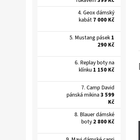
rukávem
399 Kč
Geox dámský
kabát
7 000 Kč
Mustang pásek
1
290 Kč
Replay boty na
klínku
1 150 Kč
Camp David
pánská mikina
3 599
Kč
Blauer dámské
boty
2 800 Kč
Mavi dámské capri