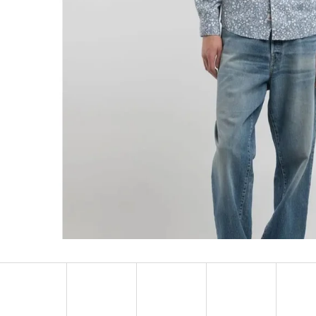
MUSTANG PÁSEK
MUSTANG PÁNSKÉ 
RUKÁVEM
890 Kč
399 Kč