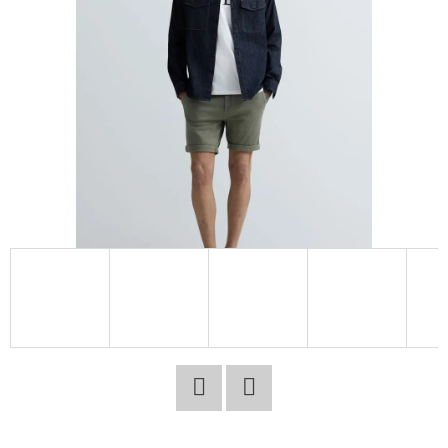
E
T
E
N
A
J
Í
T
?
HLEDAT
Facebook
Twitter