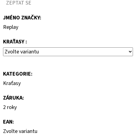
ZEPTAT SE
7
000
JMÉNO ZNAČKY
:
Kč
Replay
KRAŤASY :
KATEGORIE
:
Kraťasy
ZÁRUKA
:
2 roky
EAN
:
Zvolte variantu