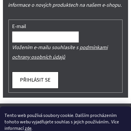
informace o nových produktech na našem e-shopu.
E-mail
Vložením e-mailu souhlasíte s
podmínkami
ochrany osobních údajů
PŘIHLÁSIT SE
Z
Shoptet.cz
Můjprvníeshop.cz
Á
Tento web používá soubory cookie. Dalším procházením
tohoto webu vyjadřujete souhlas s jejich používáním.. Více
P
informací
zde
.