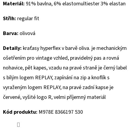
Materiál:
91% bavlna, 6% elastomultiester 3% elastan
D
Střih:
regular fit
O
P
Barva:
olivová
O
R
Detaily:
kraťasy hyperflex v barvě oliva. je mechanickým
U
ošetřením pro vintage vzhled,
pravidelný pas a rovná
Č
U
nohavice, pět kapes, vzadu na pravé straně je černý label
J
s bílým logem REPLAY, zapínání na zip a knoflík s
E
vyraženým logem REPLAY, na pravé zadní kapse je
M
E
červené, vyšité logo R, velmi příjemný materiál
Kód produktu:
M978E 8366197 530
GEOX
DÁMSKÝ
KABÁT