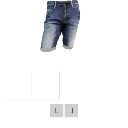
E
T
E
N
A
J
Í
T
?
HLEDAT
Facebook
Twitter