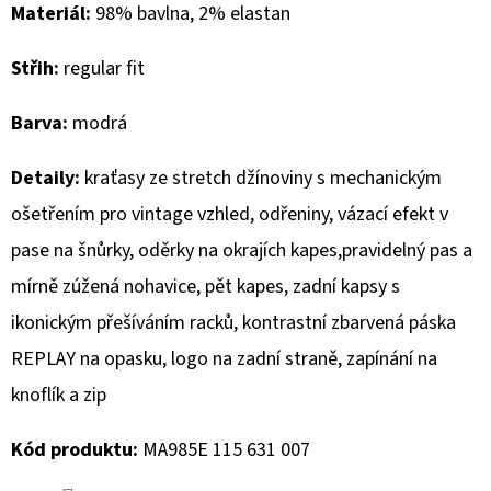
Materiál:
98% bavlna, 2% elastan
D
Střih:
regular fit
O
P
Barva:
modrá
O
R
Detaily:
kraťasy ze stretch džínoviny s mechanickým
U
ošetřením pro vintage vzhled, odřeniny, vázací efekt v
Č
U
pase na šnůrky, oděrky na okrajích kapes,pravidelný pas a
J
mírně zúžená nohavice, pět kapes, zadní kapsy s
E
ikonickým přešíváním racků, kontrastní zbarvená páska
M
E
REPLAY na opasku, logo na zadní straně, zapínání na
knoflík a zip
MUSTANG
Kód produktu:
MA985E 115 631 007
PÁSEK