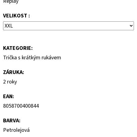
Replay
799
Kč
VELIKOST :
Původně:
1
590
Kč
KATEGORIE
:
Trička s krátkým rukávem
ZÁRUKA
:
2 roky
EAN
:
8058700400844
BARVA
:
Petrolejová