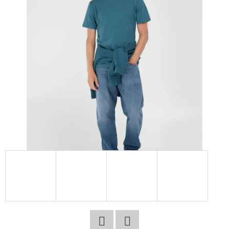
E
T
E
N
A
J
Í
T
?
HLEDAT