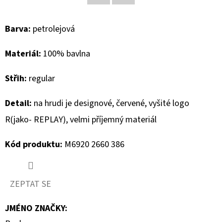
Facebook
Twitter
D
Barva:
petrolejová
O
P
Materiál:
100% bavlna
O
R
Střih:
regular
U
Č
Detail:
na hrudi je designové, červené, vyšité logo
U
R(jako- REPLAY), velmi příjemný materiál
J
E
Kód produktu:
M6920 2660 386
M
E
ZEPTAT SE
MAVI
JMÉNO ZNAČKY
:
DÁMSKÉ
CAPRI