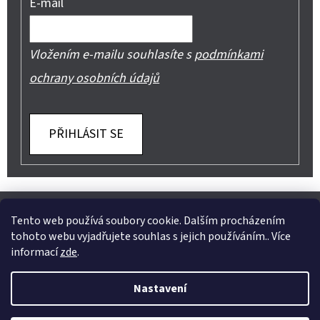
E-mail
Vložením e-mailu souhlasíte s
podmínkami
ochrany osobních údajů
PŘIHLÁSIT SE
Z
Shoptet.cz
Můjprvníeshop.cz
Á
Tento web používá soubory cookie. Dalším procházením
tohoto webu vyjadřujete souhlas s jejich používáním.. Více
P
informací
zde
.
A
Instagram
Nastavení
T
Vytvořil Shoptet