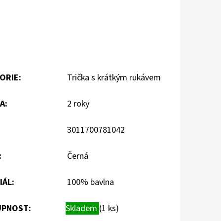
ORIE
:
Trička s krátkým rukávem
A
:
2 roky
3011700781042
:
Černá
IÁL
:
100% bavlna
PNOST:
Skladem
(1 ks)