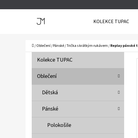
K
Přejít
O
Zpět
Zpět
na
KOLEKCE TUPAC
Š
do
do
obsah
Í
obchodu
obchodu
C
K
Domů
/
Oblečení
/
Pánské
/
Trička s krátkým rukávem
/
Replay pánské t
P
K
Přeskočit
Kolekce TUPAC
A
O
kategorie
T
S
Oblečení
E
T
G
Dětská
O
R
R
A
Pánské
I
N
E
N
Polokošile