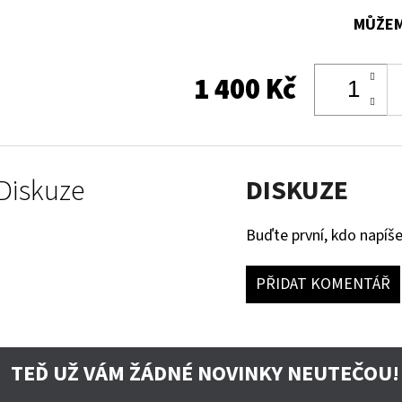
MŮŽEM
1 400 Kč
Diskuze
DISKUZE
Buďte první, kdo napíše
PŘIDAT KOMENTÁŘ
TEĎ UŽ VÁM ŽÁDNÉ NOVINKY NEUTEČOU!