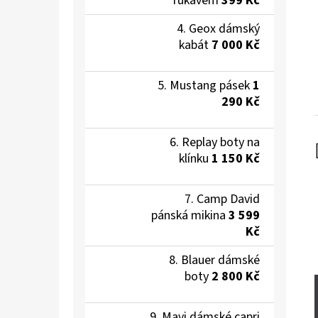
rukávem
399 Kč
Geox dámský
kabát
7 000 Kč
Mustang pásek
1
290 Kč
Replay boty na
klínku
1 150 Kč
Camp David
pánská mikina
3 599
Kč
Blauer dámské
boty
2 800 Kč
Mavi dámské capri