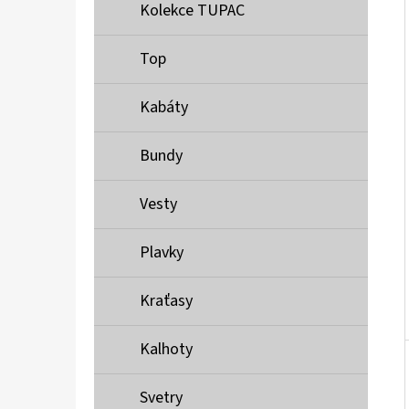
Í
Kolekce TUPAC
P
A
Top
MUSTANG PÁSEK
N
690 Kč
Kabáty
E
L
Bundy
Vesty
Plavky
Kraťasy
Kalhoty
Svetry