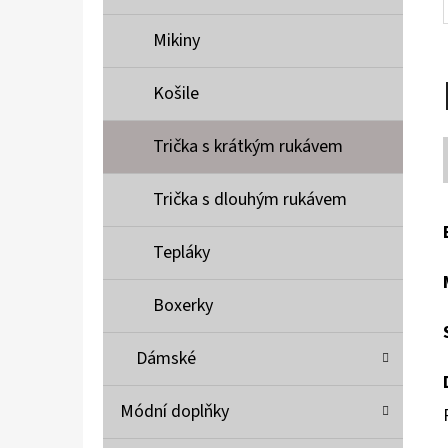
Mikiny
Košile
Trička s krátkým rukávem
Trička s dlouhým rukávem
Tepláky
Boxerky
Dámské
Módní doplňky