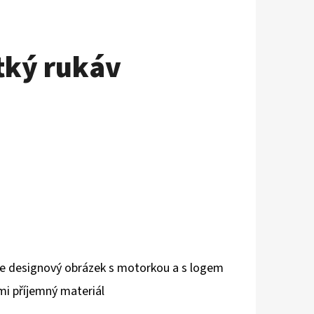
tký rukáv
 je designový obrázek s motorkou a s logem
mi příjemný materiál