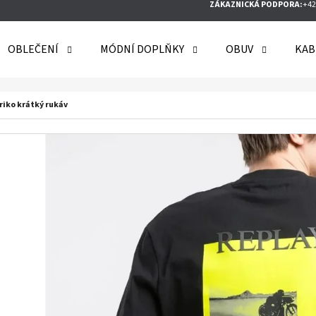
ZÁKAZNICKÁ PODPORA:
+42
OBLEČENÍ
MÓDNÍ DOPLŇKY
OBUV
KAB
O POTŘEBUJETE NAJÍT?
riko krátký rukáv
HLEDAT
DOPORUČUJEME