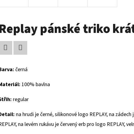
Replay pánské triko krá
Facebook
Twitter
Barva:
černá
Materiál:
100% bavlna
Střih:
regular
Detail:
na hrudi je černé, silikonové logo REPLAY, na zádech
REPLAY, na levém rukávu je červený erb pro logo REPLAY, vel