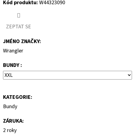
Kód produktu:
W44323090
2
800
Kč
Původně:
ZEPTAT SE
4
000
Kč
JMÉNO ZNAČKY
:
Wrangler
BUNDY :
KATEGORIE
:
Bundy
ZÁRUKA
:
2 roky