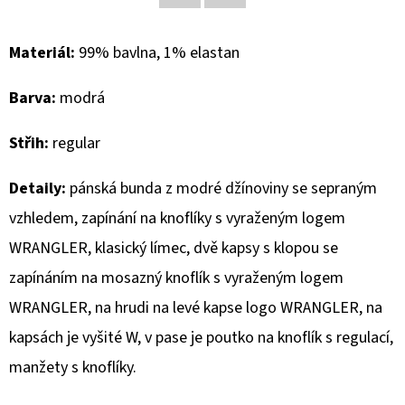
Facebook
Twitter
D
Materiál:
99% bavlna, 1% elastan
O
P
Barva:
modrá
O
R
Střih:
regular
U
Č
Detaily:
pánská bunda z modré džínoviny se sepraným
U
vzhledem, zapínání na knoflíky s vyraženým logem
J
WRANGLER, klasický límec, dvě kapsy s klopou se
E
M
zapínáním na mosazný knoflík s vyraženým logem
E
WRANGLER, na hrudi na levé kapse logo WRANGLER, na
kapsách je vyšité W, v pase je poutko na knoflík s regulací,
BLAUER
manžety s knoflíky.
DÁMSKÉ
BOTY