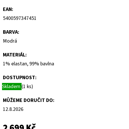
EAN
:
5400597347451
BARVA
:
Modrá
MATERIÁL
:
1% elastan, 99% bavlna
DOSTUPNOST:
Skladem
(1 ks)
MŮŽEME DORUČIT DO:
12.8.2026
2 699 Kč