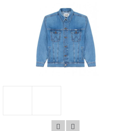
E
T
E
N
A
J
Í
T
?
HLEDAT