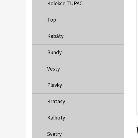
Í
Kolekce TUPAC
P
A
Top
MUSTANG PÁSEK
N
690 Kč
Kabáty
E
L
Bundy
Vesty
Plavky
Kraťasy
Kalhoty
Svetry