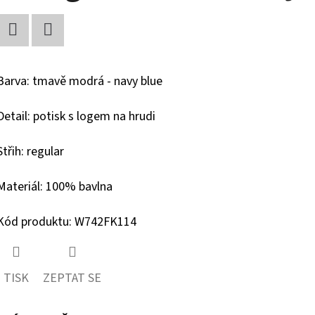
Facebook
Twitter
Barva: tmavě modrá - navy blue
Detail: potisk s logem na hrudi
Střih: regular
Materiál: 100% bavlna
Kód produktu: W742FK114
TISK
ZEPTAT SE