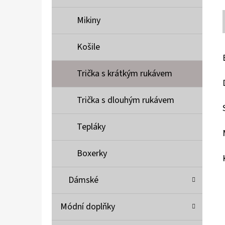
Mikiny
Košile
Trička s krátkým rukávem
Trička s dlouhým rukávem
Tepláky
Boxerky
Dámské
Módní doplňky