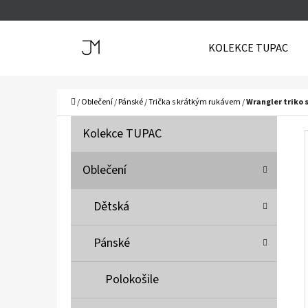
K
Přejít
O
Zpět
Zpět
na
KOLEKCE TUPAC
Š
do
do
obsah
Í
obchodu
obchodu
C
K
Domů
/
Oblečení
/
Pánské
/
Trička s krátkým rukávem
/
Wrangler triko 
P
K
Přeskočit
Kolekce TUPAC
A
O
kategorie
T
S
Oblečení
E
T
G
Dětská
O
R
R
A
Pánské
I
N
E
N
Polokošile