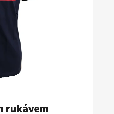
TRIKO S KRÁTKÝM
ým rukávem