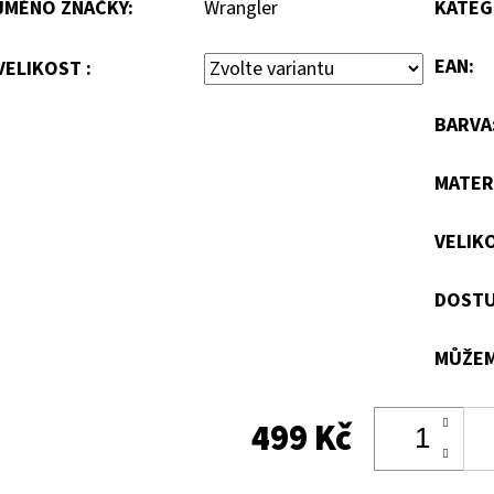
JMÉNO ZNAČKY
:
Wrangler
KATEG
EAN
:
VELIKOST :
BARVA
MATER
VELIK
DOSTU
MŮŽEM
499 Kč