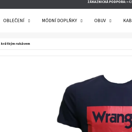
ZÁKAZNICKÁ PODPORA:
+42
OBLEČENÍ
MÓDNÍ DOPLŇKY
OBUV
KAB
O POTŘEBUJETE NAJÍT?
s krátkým rukávem
HLEDAT
DOPORUČUJEME