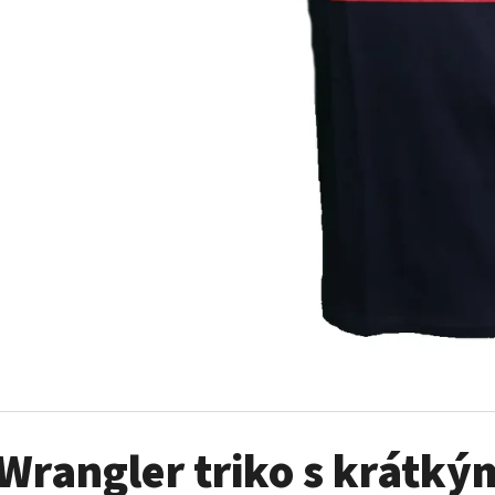
MUSTANG PÁSEK
MUSTANG PÁNSKÉ 
RUKÁVEM
890 Kč
399 Kč
Wrangler triko s krátk