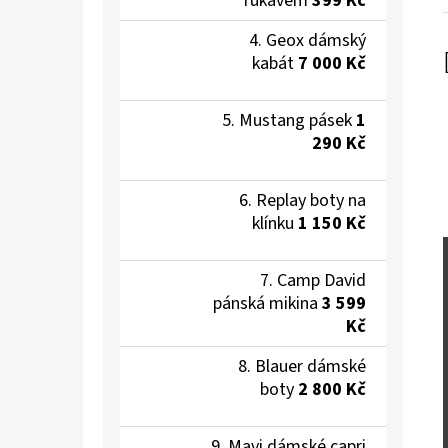
rukávem
399 Kč
Geox dámský
kabát
7 000 Kč
Mustang pásek
1
290 Kč
Replay boty na
klínku
1 150 Kč
Camp David
pánská mikina
3 599
Kč
Blauer dámské
boty
2 800 Kč
Mavi dámské capri