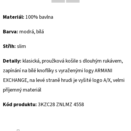
Facebook
Twitter
D
Materiál:
100
% bavlna
O
P
Barva:
modrá, bílá
O
R
Střih:
slim
U
Č
Detaily:
klasická, proužková košile s dlouhým rukávem,
U
zapínání na bílé knoflíky s vyraženými logy ARMANI
J
EXCHANGE, na levé straně hrudi je vyšité logo A/X, velmi
E
M
příjemný materiál
E
Kód produktu:
3KZC28 ZNLMZ 4558
MAVI
DÁMSKÉ
CAPRI