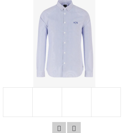
E
T
E
N
A
J
Í
T
?
HLEDAT