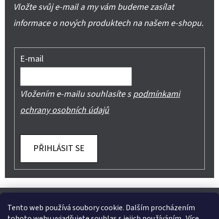
Vložte svůj e-mail a my vám budeme zasílat
informace o nových produktech na našem e-shopu.
E-mail
Vložením e-mailu souhlasíte s
podmínkami
ochrany osobních údajů
PŘIHLÁSIT SE
Z
Shoptet.cz
Můjprvníeshop.cz
Á
Tento web používá soubory cookie. Dalším procházením
tohoto webu vyjadřujete souhlas s jejich používáním.. Více