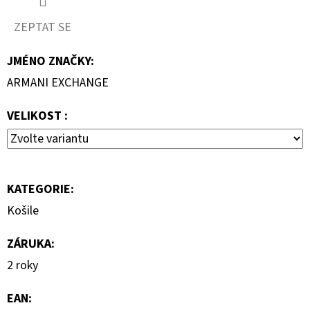
799
ZEPTAT SE
Kč
Původně:
1
JMÉNO ZNAČKY
:
590
Kč
ARMANI EXCHANGE
VELIKOST :
KATEGORIE
:
Košile
ZÁRUKA
:
2 roky
EAN
: