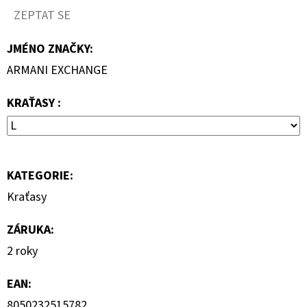
690
ZEPTAT SE
Kč
JMÉNO ZNAČKY
:
ARMANI EXCHANGE
KRAŤASY :
KATEGORIE
:
Kraťasy
ZÁRUKA
:
2 roky
EAN
:
8050232515782