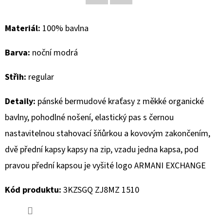
Facebook
Twitter
D
Materiál:
100% bavlna
O
P
Barva:
noční modrá
O
R
Střih:
regular
U
Č
Detaily:
pánské bermudové kraťasy z měkké organické
U
bavlny, pohodlné nošení, elastický pas s černou
J
nastavitelnou stahovací šňůrkou a kovovým zakončením,
E
M
dvě přední kapsy kapsy na zip, vzadu jedna kapsa, pod
E
pravou přední kapsou je vyšité logo ARMANI EXCHANGE
Kód produktu:
3KZSGQ ZJ8MZ 1510
MUSTANG
PÁSEK