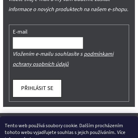
informace o nových produktech na našem e-shopu.
E-mail
Vložením e-mailu souhlasíte s
podmínkami
ochrany osobních údajů
PŘIHLÁSIT SE
Z
Shoptet.cz
Můjprvníeshop.cz
Á
Tento web používá soubory cookie. Dalším procházením
tohoto webu vyjadřujete souhlas s jejich používáním.. Více