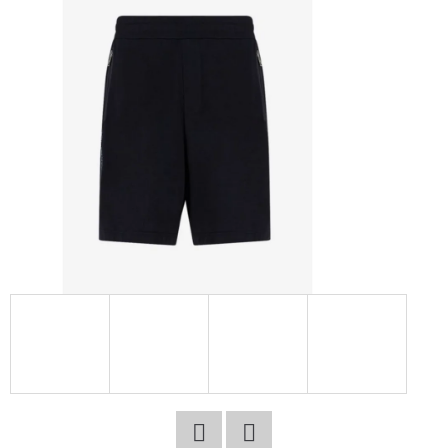
E
T
E
N
A
J
Í
T
?
HLEDAT