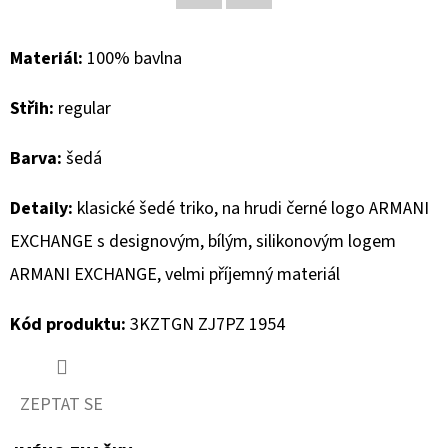
Facebook
Twitter
D
Materiál:
100% bavlna
O
P
Střih:
regular
O
R
Barva:
šedá
U
Č
Detaily:
klasické šedé triko,
na hrudi černé logo ARMANI
U
EXCHANGE s designovým, bílým, silikonovým logem
J
ARMANI EXCHANGE, velmi příjemný materiál
E
M
Kód produktu:
3KZTGN ZJ7PZ 1954
E
ZEPTAT SE
MUSTANG
PÁSEK