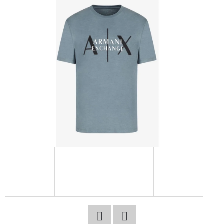
E
T
E
N
A
J
Í
T
?
HLEDAT