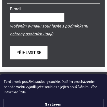
E-mail
Vložením e-mailu souhlasíte s
podmínkami
ochrany osobních údajů
PŘIHLÁSIT SE
Z
Shoptet.cz
Můjprvníeshop.cz
Á
Tento web používá soubory cookie. Dalším procházením
tohoto webu vyjadřujete souhlas s jejich používáním.. Více
P
informací
zde
.
A
Instagram
Nastavení