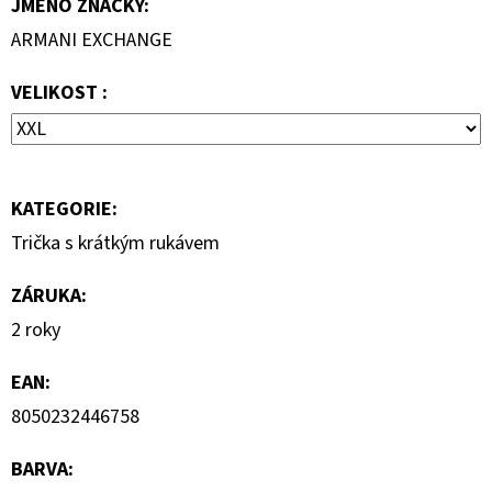
JMÉNO ZNAČKY
:
1
290
ARMANI EXCHANGE
Kč
VELIKOST :
KATEGORIE
:
Trička s krátkým rukávem
ZÁRUKA
:
2 roky
EAN
:
8050232446758
BARVA
: