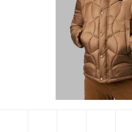
MUSTANG PÁSEK
MUSTANG PÁNSKÉ 
RUKÁVEM
890 Kč
399 Kč