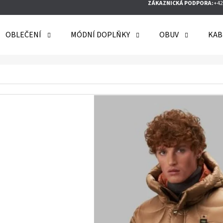
ZÁKAZNICKÁ PODPORA:
+42
OBLEČENÍ
MÓDNÍ DOPLŇKY
OBUV
KAB
O POTŘEBUJETE NAJÍT?
HLEDAT
DOPORUČUJEME