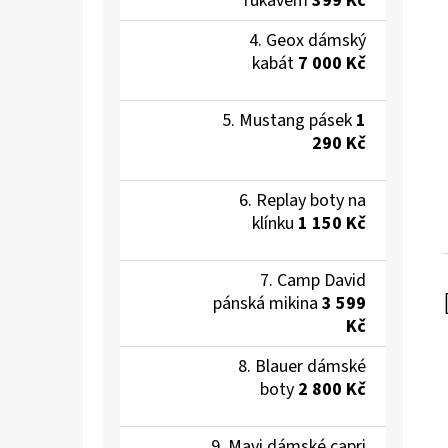
rukávem
399 Kč
Geox dámský
kabát
7 000 Kč
Mustang pásek
1
290 Kč
Replay boty na
klínku
1 150 Kč
Camp David
pánská mikina
3 599
Kč
Blauer dámské
boty
2 800 Kč
Mavi dámské capri