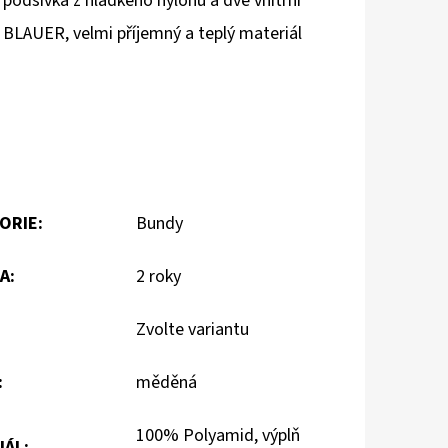
odšívka z hladkého nylonu a dvě vnitřní
 BLAUER, velmi příjemný a teplý materiál
ORIE
:
Bundy
A
:
2 roky
Zvolte variantu
:
měděná
100% Polyamid, výplň
IÁL
: