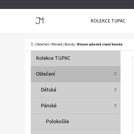
K
Přejít
O
Zpět
Zpět
na
KOLEKCE TUPAC
Š
do
do
obsah
Í
obchodu
obchodu
C
K
Domů
/
Oblečení
/
Pánské
/
Bundy
/
Blauer pánská zimní bunda
P
K
Přeskočit
Kolekce TUPAC
A
O
kategorie
T
S
Oblečení
E
T
G
Dětská
O
R
R
A
Pánské
I
N
E
N
Polokošile