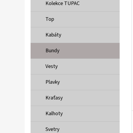
Í
Kolekce TUPAC
P
A
Top
MUSTANG PÁSEK
N
690 Kč
Kabáty
E
L
Bundy
Vesty
Plavky
Kraťasy
Kalhoty
Svetry