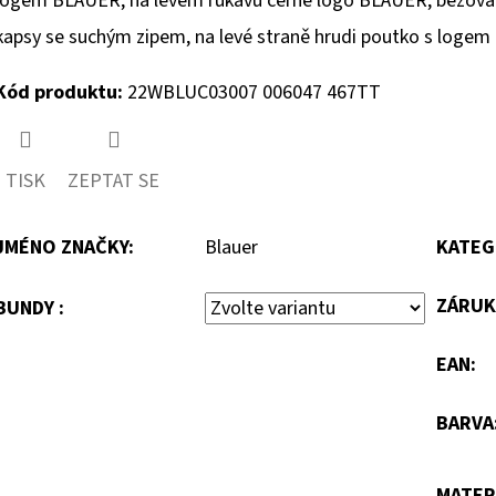
logem BLAUER, na levém rukávu černé logo BLAUER, béžová p
kapsy se suchým zipem, na levé straně hrudi poutko s logem
Kód produktu:
22WBLUC03007 006047 467TT
TISK
ZEPTAT SE
JMÉNO ZNAČKY
:
Blauer
KATEG
ZÁRUK
BUNDY :
EAN
:
BARVA
MATER