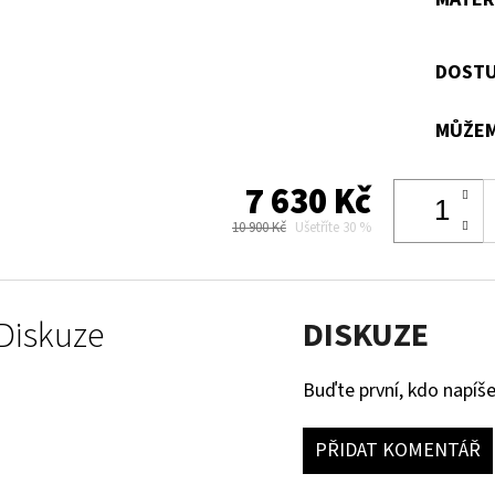
DOSTU
MŮŽEM
7 630 Kč
10 900 Kč
Ušetříte 30 %
Diskuze
DISKUZE
Buďte první, kdo napíše
PŘIDAT KOMENTÁŘ