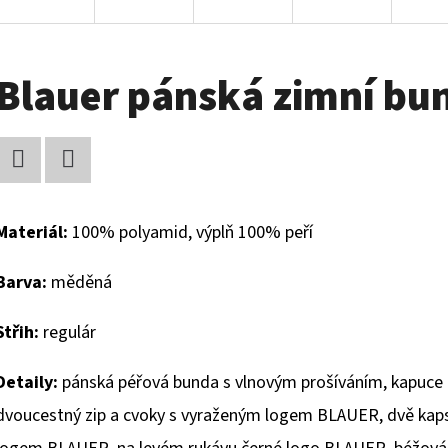
Blauer pánská zimní bu
Facebook
Twitter
Materiál:
100% polyamid, výplň 100% peří
Barva:
měděná
Střih:
regulár
Detaily:
pánská péřová bunda s vlnovým prošíváním, kapuce n
dvoucestný zip a cvoky s vyraženým logem BLAUER, dvě kaps