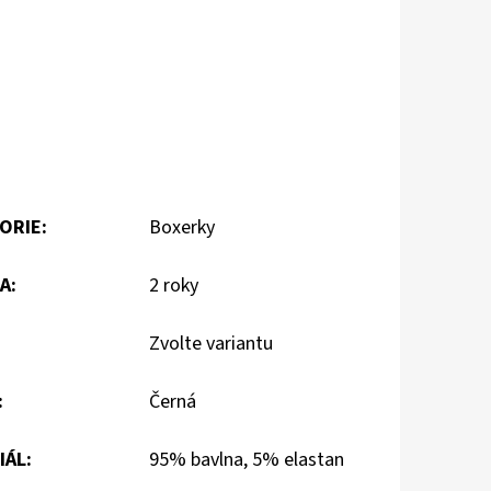
ORIE
:
Boxerky
A
:
2 roky
Zvolte variantu
:
Černá
IÁL
:
95% bavlna, 5% elastan