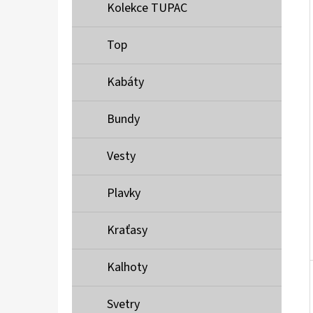
Í
Kolekce TUPAC
P
A
Top
MUSTANG PÁSEK
N
690 Kč
Kabáty
E
L
Bundy
Vesty
Plavky
Kraťasy
Kalhoty
Svetry