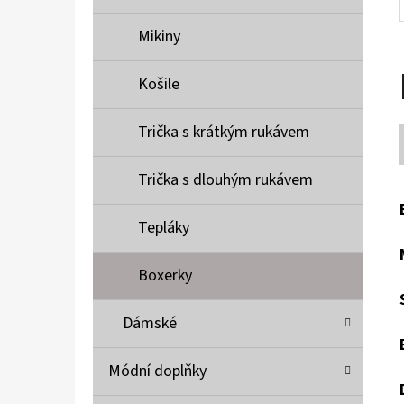
Mikiny
Košile
Trička s krátkým rukávem
Trička s dlouhým rukávem
Tepláky
Boxerky
Dámské
Módní doplňky