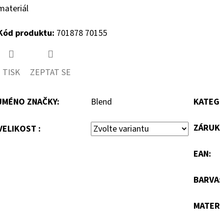
materiál
Kód produktu:
701878 70155
TISK
ZEPTAT SE
JMÉNO ZNAČKY
:
Blend
KATEG
ZÁRUK
VELIKOST :
EAN
:
BARVA
MATER