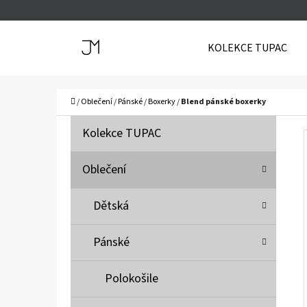
K
Přejít
O
Zpět
Zpět
na
KOLEKCE TUPAC
Š
do
do
obsah
Í
obchodu
obchodu
C
K
Domů
/
Oblečení
/
Pánské
/
Boxerky
/
Blend pánské boxerky
P
K
Přeskočit
Kolekce TUPAC
A
O
kategorie
T
S
Oblečení
E
T
G
Dětská
O
R
R
A
Pánské
I
N
E
N
Polokošile