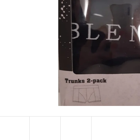
MUSTANG PÁSEK
MUSTANG PÁNSKÉ 
RUKÁVEM
890 Kč
399 Kč