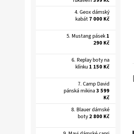
rukávem
399 Kč
Geox dámský
kabát
7 000 Kč
Mustang pásek
1
290 Kč
Replay boty na
klínku
1 150 Kč
Camp David
pánská mikina
3 599
Kč
Blauer dámské
boty
2 800 Kč
Mavi dámské capri