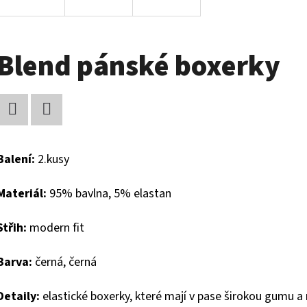
Blend pánské boxerky
Facebook
Twitter
Balení:
2.kusy
Materiál:
95% bavlna, 5% elastan
Střih:
modern fit
Barva:
černá, černá
Detaily:
elastické boxerky, které mají v pase širokou gumu a 