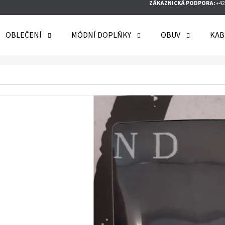
ZÁKAZNICKÁ PODPORA:
+42
OBLEČENÍ
MÓDNÍ DOPLŇKY
OBUV
KAB
O POTŘEBUJETE NAJÍT?
HLEDAT
DOPORUČUJEME