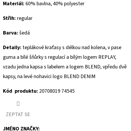
Materiál:
60% bavlna, 40% polyester
D
Střih:
regular
O
P
Barva:
šedá
O
R
Detaily:
teplákové kraťasy s délkou nad kolena, v pase
U
guma a bílé šňůrky s regulací a bílým logem REPLAY,
Č
U
vzadu jedna kapsa s labelem a logem BLEND, vpředu dvě
J
kapsy, na levé nohavici logo BLEND DENIM
E
M
Kód produktu:
20708019 74545
E
ZEPTAT SE
MUSTANG
PÁSEK
JMÉNO ZNAČKY
: