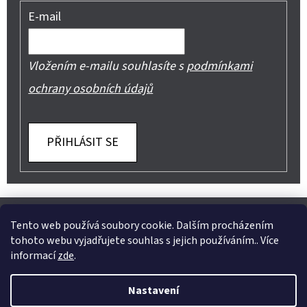
E-mail
Vložením e-mailu souhlasíte s
podmínkami
ochrany osobních údajů
PŘIHLÁSIT SE
Z
Shoptet.cz
Můjprvníeshop.cz
Á
Tento web používá soubory cookie. Dalším procházením
tohoto webu vyjadřujete souhlas s jejich používáním.. Více
P
informací
zde
.
A
Instagram
Nastavení
T
Vytvořil Shoptet