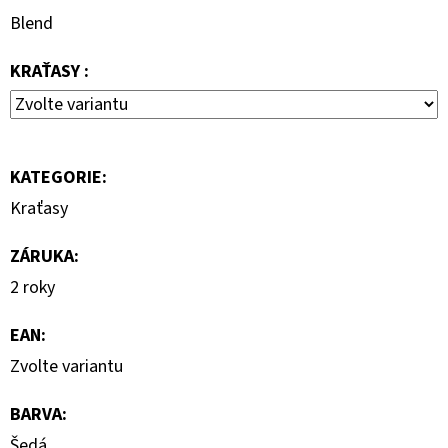
690
Blend
Kč
KRAŤASY :
KATEGORIE
:
Kraťasy
ZÁRUKA
:
2 roky
EAN
:
Zvolte variantu
BARVA
:
Šedá