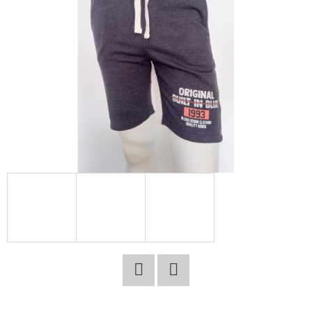
E
T
E
N
A
J
Í
T
?
HLEDAT
Facebook
Twitter