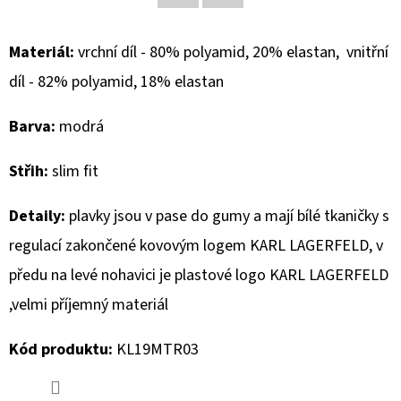
Facebook
Twitter
D
Materiál:
vrchní díl - 80
% polyamid, 20% elastan, vnitřní
O
díl - 82% polyamid, 18% elastan
P
O
Barva:
modrá
R
U
Střih:
slim fit
Č
U
Detaily:
plavky jsou v pase do gumy a mají bílé tkaničky s
J
regulací zakončené kovovým logem KARL LAGERFELD, v
E
M
předu na levé nohavici je plastové logo
KARL LAGERFELD
E
,
velmi příjemný materiál
Kód produktu:
KL19MTR03
MUSTANG
PÁSEK