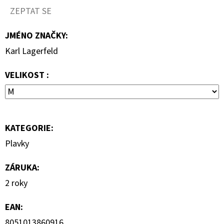
1
ZEPTAT SE
290
Kč
JMÉNO ZNAČKY
:
Karl Lagerfeld
VELIKOST :
KATEGORIE
:
Plavky
ZÁRUKA
:
2 roky
EAN
:
8051013860916