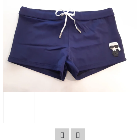
E
T
E
N
A
J
Í
T
?
HLEDAT