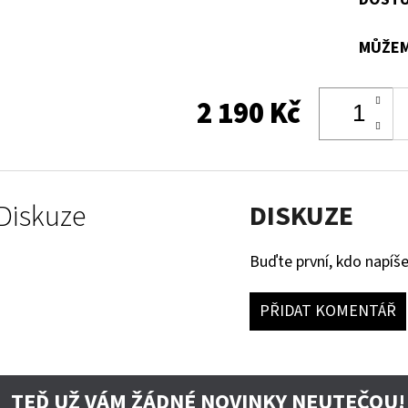
MŮŽEM
2 190 Kč
Diskuze
DISKUZE
Buďte první, kdo napíše
PŘIDAT KOMENTÁŘ
TEĎ UŽ VÁM ŽÁDNÉ NOVINKY NEUTEČOU!