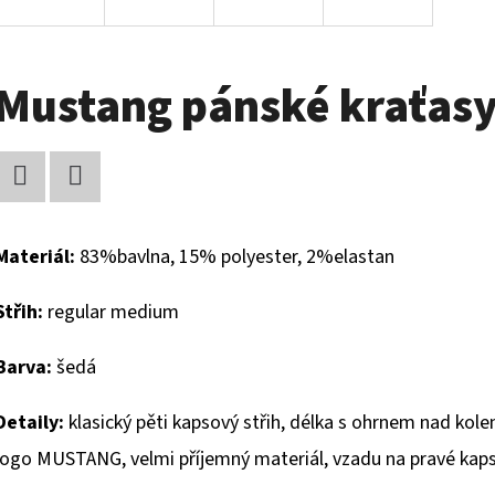
Mustang pánské kraťas
Facebook
Twitter
Materiál:
83%
bavlna, 15% polyester, 2%elastan
Střih:
regular medium
Barva:
šedá
Detaily:
klasický pěti kapsový střih, délka s ohrnem nad kole
logo MUSTANG, velmi příjemný materiál, vzadu na pravé kap