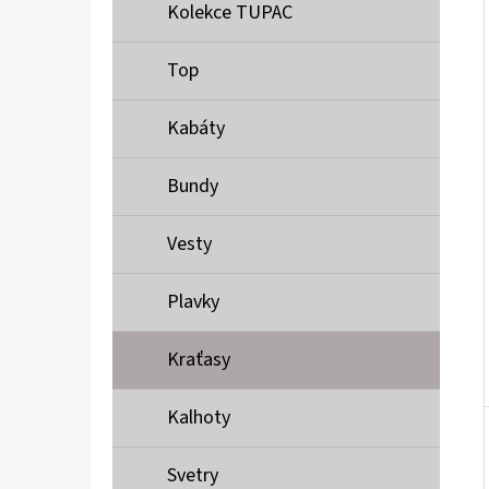
Í
Kolekce TUPAC
P
A
Top
MUSTANG PÁSEK
N
690 Kč
Kabáty
E
L
Bundy
Vesty
Plavky
Kraťasy
Kalhoty
Svetry