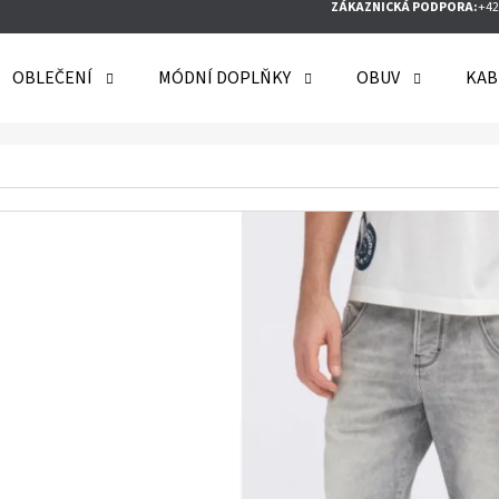
ZÁKAZNICKÁ PODPORA:
+42
OBLEČENÍ
MÓDNÍ DOPLŇKY
OBUV
KAB
O POTŘEBUJETE NAJÍT?
HLEDAT
DOPORUČUJEME