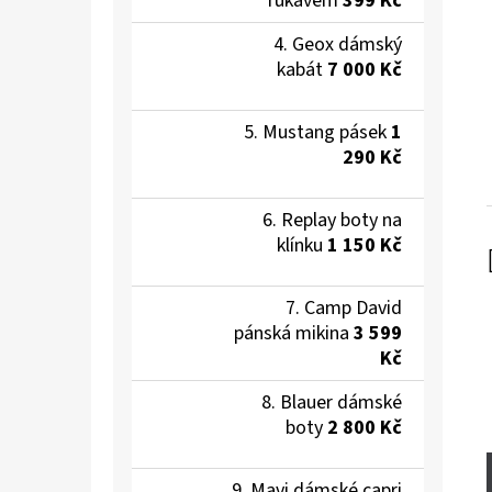
rukávem
399 Kč
Geox dámský
kabát
7 000 Kč
Mustang pásek
1
290 Kč
Replay boty na
klínku
1 150 Kč
Camp David
pánská mikina
3 599
Kč
Blauer dámské
boty
2 800 Kč
Mavi dámské capri