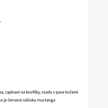
y
na, zapínaní na knoflíky, vzadu v pase kožené
se je červená nášivka mustanga