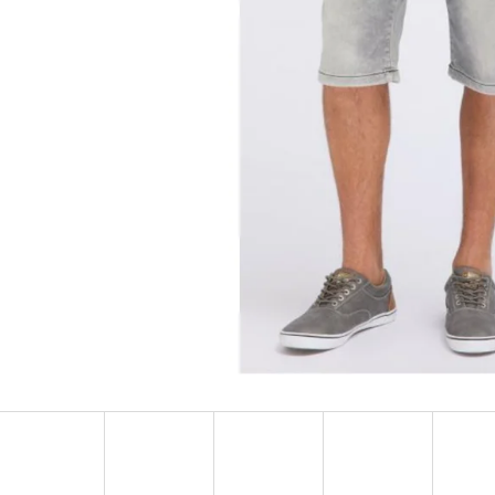
MUSTANG PÁSEK
MUSTANG PÁNSKÉ 
RUKÁVEM
890 Kč
399 Kč