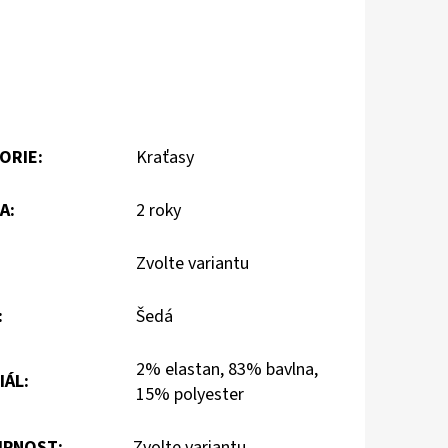
ORIE
:
Kraťasy
A
:
2 roky
Zvolte variantu
:
Šedá
2% elastan, 83% bavlna,
IÁL
:
15% polyester
PNOST:
Zvolte variantu