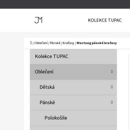
K
Přejít
O
Zpět
Zpět
na
KOLEKCE TUPAC
Š
do
do
obsah
Í
obchodu
obchodu
C
K
Domů
/
Oblečení
/
Pánské
/
Kraťasy
/
Mustang pánské kraťasy
P
K
Přeskočit
Kolekce TUPAC
A
O
kategorie
T
S
Oblečení
E
T
G
Dětská
O
R
R
A
Pánské
I
N
E
N
Polokošile