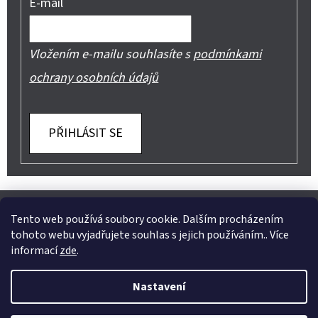
E-mail
Vložením e-mailu souhlasíte s
podmínkami
ochrany osobních údajů
PŘIHLÁSIT SE
Z
Shoptet.cz
Můjprvníeshop.cz
Á
Tento web používá soubory cookie. Dalším procházením
tohoto webu vyjadřujete souhlas s jejich používáním.. Více
P
informací
zde
.
A
Instagram
Nastavení
T
Vytvořil Shoptet