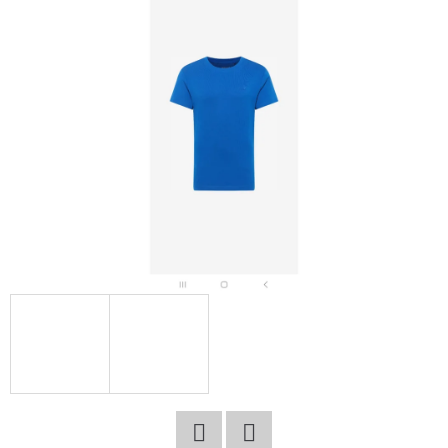
E
T
E
N
A
J
Í
T
?
HLEDAT