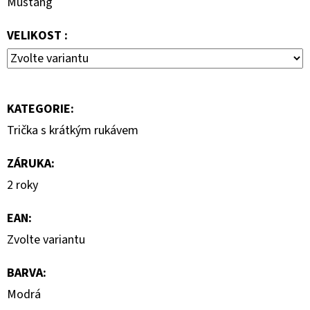
Mustang
7
000
VELIKOST :
Kč
KATEGORIE
:
Trička s krátkým rukávem
ZÁRUKA
:
2 roky
EAN
:
Zvolte variantu
BARVA
:
Modrá