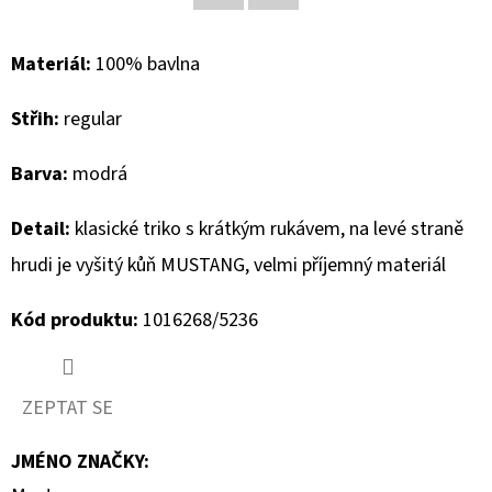
Facebook
Twitter
D
Materiál:
100% bavlna
O
P
Střih:
regular
O
R
Barva:
modrá
U
Č
Detail:
klasické triko s krátkým rukávem, na levé straně
U
hrudi je vyšitý kůň MUSTANG, velmi příjemný materiál
J
E
Kód produktu:
1016268/5236
M
E
ZEPTAT SE
GEOX
JMÉNO ZNAČKY
:
DÁMSKÝ
KABÁT