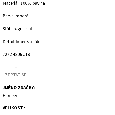
Materiál: 100% bavlna
D
Barva: modrá
O
P
Střih: regular fit
O
R
Detail: límec stoják
U
Č
7272 4206 519
U
J
E
ZEPTAT SE
M
E
JMÉNO ZNAČKY
:
Pioneer
MUSTANG
VELIKOST :
PÁNSKÉ
TRIKO