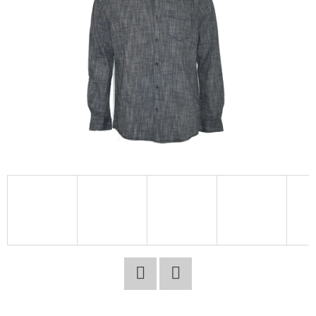
E
T
E
N
A
J
Í
T
?
HLEDAT
Facebook
Twitter