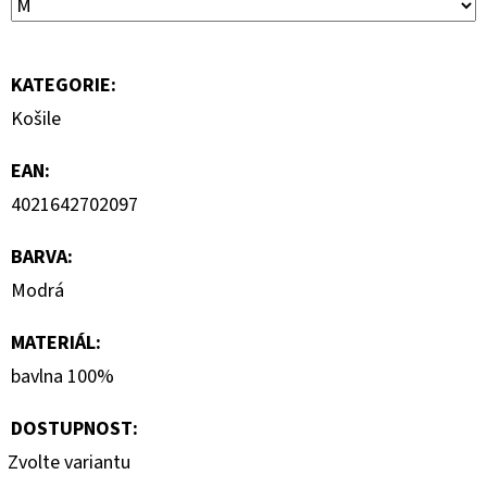
S
KRÁTKÝM
RUKÁVEM
399
KATEGORIE
:
Kč
Košile
EAN
:
4021642702097
BARVA
:
Modrá
MATERIÁL
:
bavlna 100%
DOSTUPNOST:
Zvolte variantu