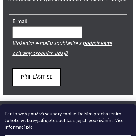
E-mail
Vložením e-mailu souhlasíte s
podmínkami
ochrany osobních údajů
PŘIHLÁSIT SE
Z
Shoptet.cz
Můjprvníeshop.cz
Á
Tento web používá soubory cookie. Dalším procházením
tohoto webu vyjadřujete souhlas s jejich používáním.. Více
P
informací
zde
.