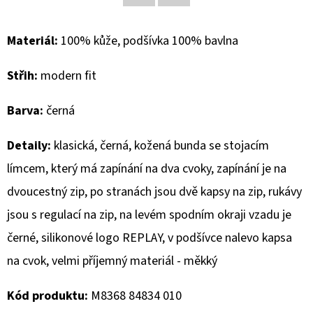
Facebook
Twitter
D
Materiál:
100% kůže, podšívka 100% bavlna
O
P
Střih:
modern fit
O
R
Barva:
černá
U
Č
Detaily:
klasická, černá, kožená bunda se stojacím
U
límcem, který má zapínání na dva cvoky, zapínání je na
J
dvoucestný zip, po stranách jsou dvě kapsy na zip, rukávy
E
M
jsou s regulací na zip, na levém spodním okraji vzadu je
E
černé, silikonové logo REPLAY, v podšívce nalevo kapsa
na cvok, velmi příjemný materiál - měkký
GEOX
DÁMSKÝ
Kód produktu:
M8368 84834 010
KABÁT