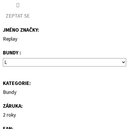
7
000
ZEPTAT SE
Kč
JMÉNO ZNAČKY
:
Replay
BUNDY :
KATEGORIE
:
Bundy
ZÁRUKA
:
2 roky
EAN
: