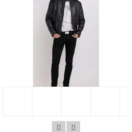
E
T
E
N
A
J
Í
T
?
HLEDAT