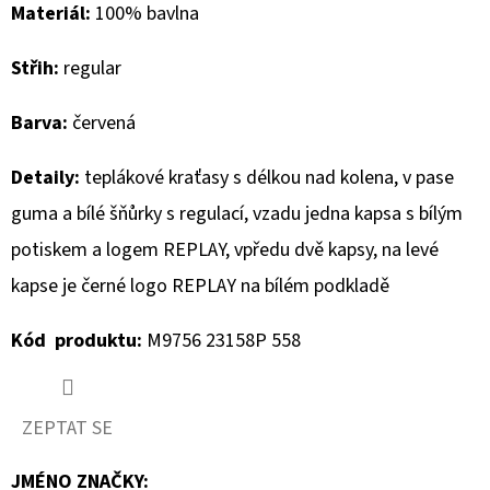
Materiál:
100% bavlna
D
Střih:
regular
O
P
Barva:
červená
O
R
Detaily:
teplákové kraťasy s délkou nad kolena, v pase
U
guma a bílé šňůrky s regulací, vzadu jedna kapsa s bílým
Č
U
potiskem a logem REPLAY, vpředu dvě kapsy, na levé
J
kapse je černé logo REPLAY na bílém podkladě
E
M
Kód produktu:
M9756 23158P 558
E
ZEPTAT SE
GEOX
DÁMSKÝ
KABÁT
JMÉNO ZNAČKY
: