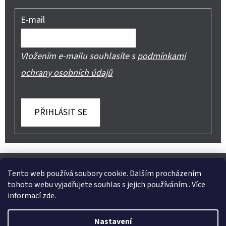
E-mail
Vložením e-mailu souhlasíte s
podmínkami
ochrany osobních údajů
PŘIHLÁSIT SE
Z
Shoptet.cz
Můjprvníeshop.cz
Á
Tento web používá soubory cookie. Dalším procházením
tohoto webu vyjadřujete souhlas s jejich používáním.. Více
P
informací
zde
.
A
Instagram
Nastavení