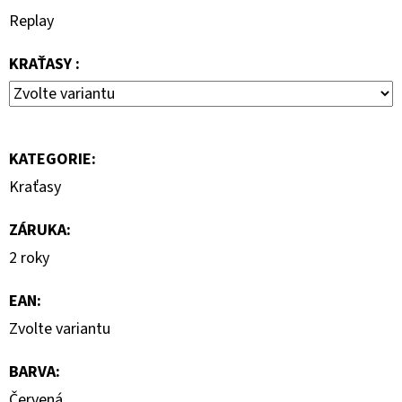
Replay
7
000
Kč
KRAŤASY :
KATEGORIE
:
Kraťasy
ZÁRUKA
:
2 roky
EAN
:
Zvolte variantu
BARVA
:
Červená