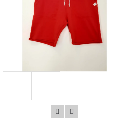
E
T
E
N
A
J
Í
T
?
HLEDAT
Facebook
Twitter