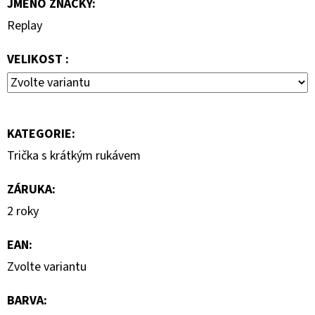
JMÉNO ZNAČKY
:
2
Replay
800
Kč
Původně:
VELIKOST :
4
000
Kč
KATEGORIE
:
Trička s krátkým rukávem
ZÁRUKA
:
2 roky
EAN
:
Zvolte variantu
BARVA
: