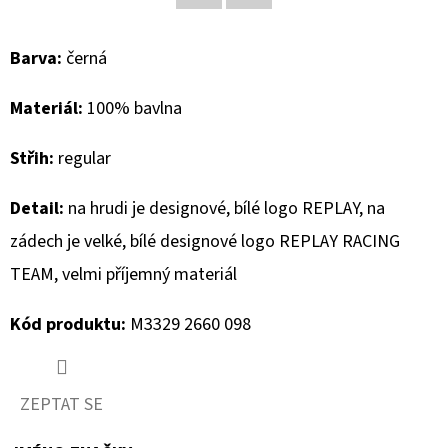
Facebook
Twitter
D
Barva:
černá
O
P
Materiál:
100% bavlna
O
R
Střih:
regular
U
Č
Detail:
na hrudi je designové, bílé logo REPLAY, na
U
zádech je velké, bílé designové logo REPLAY RACING
J
TEAM, velmi příjemný materiál
E
M
Kód produktu:
M3329 2660 098
E
ZEPTAT SE
BLAUER
DÁMSKÉ
BOTY