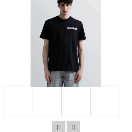
E
T
E
N
A
J
Í
T
?
HLEDAT