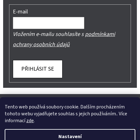
E-mail
Vložením e-mailu souhlasíte s
podmínkami
ochrany osobních údajů
PŘIHLÁSIT SE
Z
Shoptet.cz
Můjprvníeshop.cz
Á
Tento web používá soubory cookie. Dalším procházením
tohoto webu vyjadřujete souhlas s jejich používáním.. Více
P
informací
zde
.
A
Instagram
Nastavení