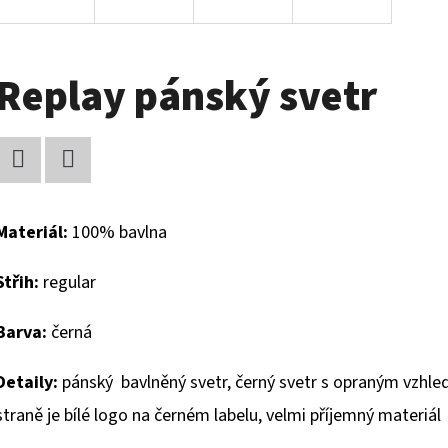
Replay pánský svetr
Facebook
Twitter
Materiál:
100% bavlna
Střih:
regular
Barva:
černá
Detaily:
pánský bavlněný svetr, černý svetr s opraným vzhlede
straně je bílé logo na černém labelu, velmi příjemný materiál