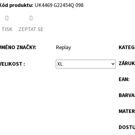
Kód produktu:
UK4469 G22454Q 098
TISK
ZEPTAT SE
JMÉNO ZNAČKY
:
Replay
KATEG
ZÁRUK
VELIKOST :
EAN
:
BARVA
MATER
DOSTU