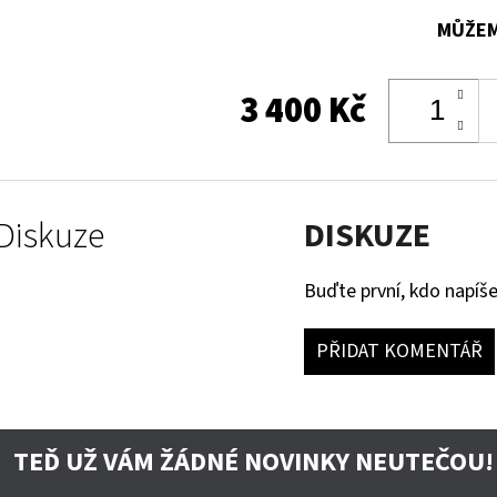
MŮŽEM
3 400 Kč
Diskuze
DISKUZE
Buďte první, kdo napíše
PŘIDAT KOMENTÁŘ
TEĎ UŽ VÁM ŽÁDNÉ NOVINKY NEUTEČOU!