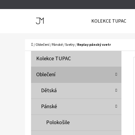
K
Přejít
O
Zpět
Zpět
na
KOLEKCE TUPAC
Š
do
do
obsah
Í
obchodu
obchodu
C
K
Domů
/
Oblečení
/
Pánské
/
Svetry
/
Replay pánský svetr
P
K
Přeskočit
Kolekce TUPAC
A
O
kategorie
T
S
Oblečení
E
T
G
Dětská
O
R
R
A
Pánské
I
N
E
N
Polokošile