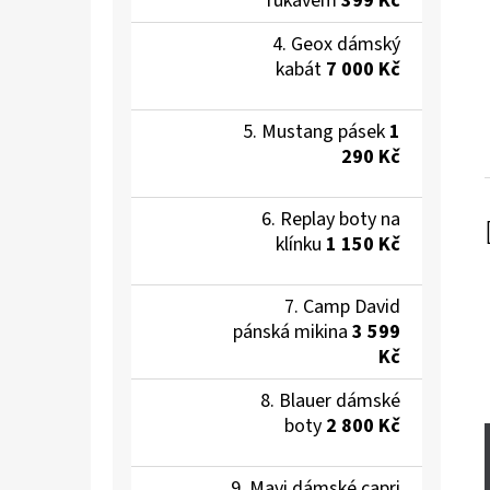
rukávem
399 Kč
Geox dámský
kabát
7 000 Kč
Mustang pásek
1
290 Kč
Replay boty na
klínku
1 150 Kč
Camp David
pánská mikina
3 599
Kč
Blauer dámské
boty
2 800 Kč
Mavi dámské capri