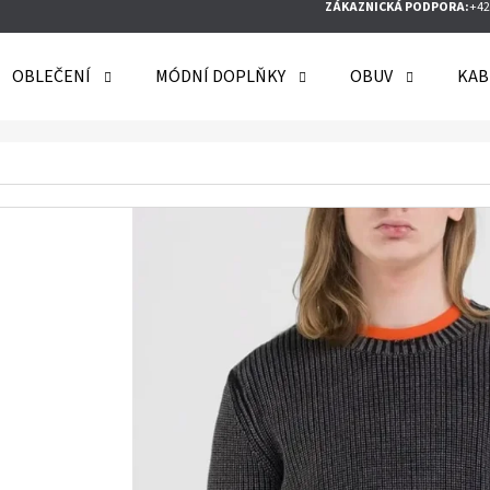
ZÁKAZNICKÁ PODPORA:
+42
OBLEČENÍ
MÓDNÍ DOPLŇKY
OBUV
KAB
O POTŘEBUJETE NAJÍT?
HLEDAT
DOPORUČUJEME