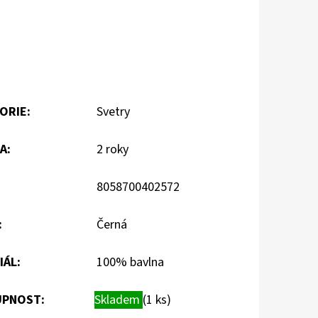
ORIE
:
Svetry
A
:
2 roky
8058700402572
:
Černá
IÁL
:
100% bavlna
PNOST:
Skladem
(1 ks)