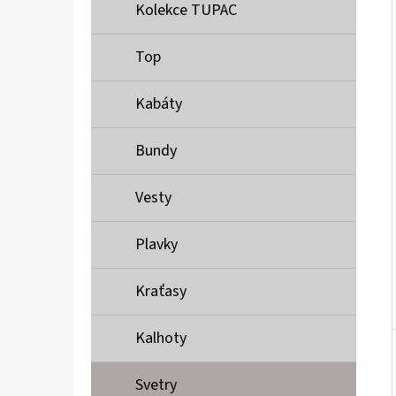
Í
Kolekce TUPAC
P
A
Top
MUSTANG PÁSEK
N
690 Kč
Kabáty
E
L
Bundy
Vesty
Plavky
Kraťasy
Kalhoty
Svetry