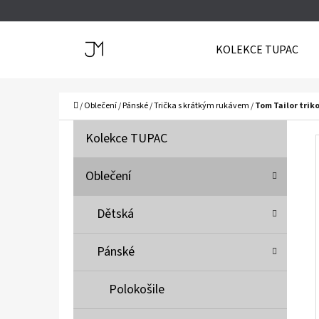
K
Přejít
O
Zpět
Zpět
na
KOLEKCE TUPAC
Š
do
do
obsah
Í
obchodu
obchodu
C
K
Domů
/
Oblečení
/
Pánské
/
Trička s krátkým rukávem
/
Tom Tailor trik
P
K
Přeskočit
Kolekce TUPAC
A
O
kategorie
T
S
Oblečení
E
T
G
Dětská
O
R
R
A
Pánské
I
N
E
N
Polokošile