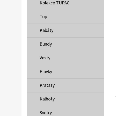
Í
Kolekce TUPAC
P
A
Top
MUSTANG PÁSEK
N
690 Kč
Kabáty
E
L
Bundy
Vesty
Plavky
Kraťasy
Kalhoty
Svetry