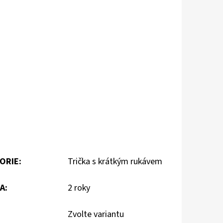
ORIE
:
Trička s krátkým rukávem
A
:
2 roky
Zvolte variantu