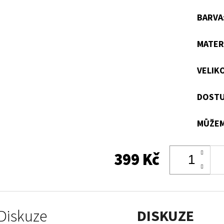
BARVA
MATER
VELIK
DOSTU
MŮŽEM
399 Kč
Diskuze
DISKUZE