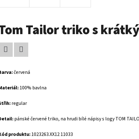
Tom Tailor triko s krát
Facebook
Twitter
Barva:
červená
Materiál:
100% bavlna
Střih:
regular
Detail:
pánské červené triko, na hrudi bílé nápisy s logy TOM TAI
Kód produktu:
1023263.XX12 11033