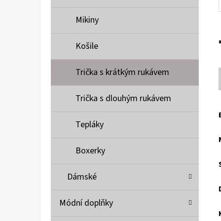
Mikiny
Košile
Trička s krátkým rukávem
Trička s dlouhým rukávem
Tepláky
Boxerky
Dámské
Módní doplňky