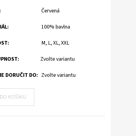
:
Červená
IÁL
:
100% bavlna
OST
:
M, L, XL, XXL
PNOST:
Zvolte variantu
E DORUČIT DO:
Zvolte variantu
DO KOŠÍKU