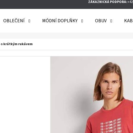
ZÁKAZNICKÁ PODPORA:
+42
OBLEČENÍ
MÓDNÍ DOPLŇKY
OBUV
KAB
O POTŘEBUJETE NAJÍT?
o s krátkým rukávem
HLEDAT
DOPORUČUJEME