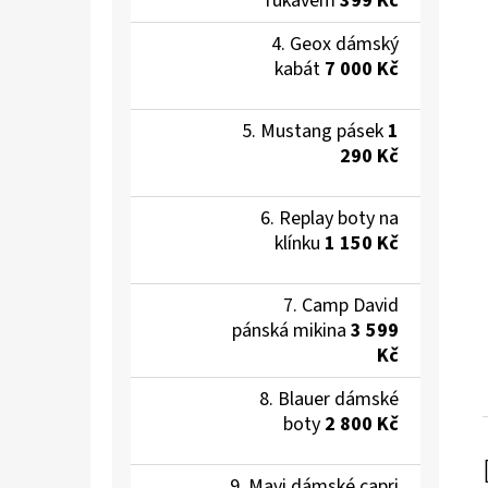
rukávem
399 Kč
Geox dámský
kabát
7 000 Kč
Mustang pásek
1
290 Kč
Replay boty na
klínku
1 150 Kč
Camp David
pánská mikina
3 599
Kč
Blauer dámské
boty
2 800 Kč
Mavi dámské capri