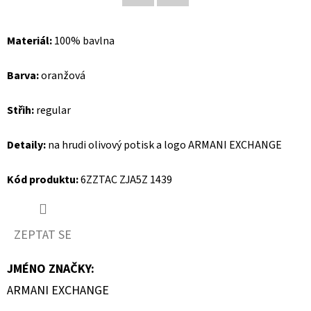
Facebook
Twitter
D
Materiál:
100% bavlna
O
P
Barva:
oranžová
O
R
Střih:
regular
U
Č
Detaily:
na hrudi olivový potisk a logo ARMANI EXCHANGE
U
J
Kód produktu:
6ZZTAC ZJA5Z 1439
E
M
E
ZEPTAT SE
JMÉNO ZNAČKY
:
MAVI
ARMANI EXCHANGE
DÁMSKÉ
CAPRI