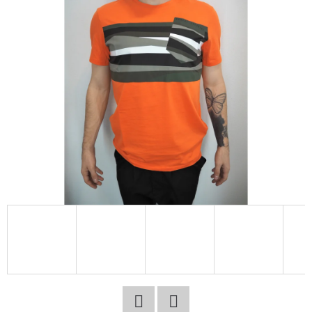
E
T
E
N
A
J
Í
T
?
HLEDAT