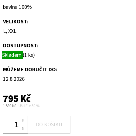
bavlna 100%
VELIKOST
:
L, XXL
DOSTUPNOST:
Skladem
(1 ks)
MŮŽEME DORUČIT DO:
12.8.2026
795 Kč
1 590 Kč
Ušetříte 50 %
DO KOŠÍKU