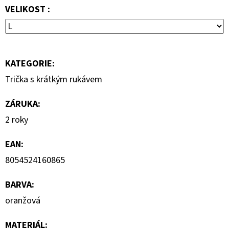
VELIKOST :
799
Kč
Původně:
1
590
Kč
KATEGORIE
:
Trička s krátkým rukávem
ZÁRUKA
:
2 roky
EAN
:
8054524160865
BARVA
:
oranžová
MATERIÁL
: