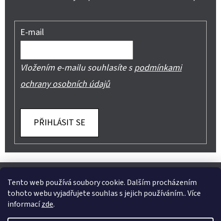
E-mail
Vložením e-mailu souhlasíte s
podmínkami
ochrany osobních údajů
PŘIHLÁSIT SE
Z
Shoptet.cz
Můjprvníeshop.cz
Á
Tento web používá soubory cookie. Dalším procházením
tohoto webu vyjadřujete souhlas s jejich používáním.. Více
P
informací
zde
.
A