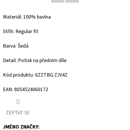
Facebook
Twitter
D
Materiál: 100% bavlna
O
P
Střih: Regular fit
O
R
Barva: Šedá
U
Č
Detail: Potisk na předním díle
U
J
Kód produktu: 6ZZTBG.ZJV4Z
E
M
EAN: 8054524060172
E
ZEPTAT SE
BLAUER
DÁMSKÉ
JMÉNO ZNAČKY
:
BOTY