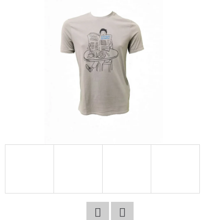
E
T
E
N
A
J
Í
T
?
HLEDAT