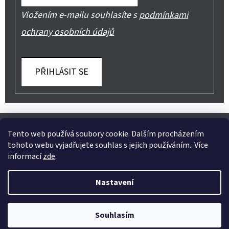
Vložením e-mailu souhlasíte s
podmínkami
ochrany osobních údajů
PŘIHLÁSIT SE
Z
Shoptet.cz
Můjprvníeshop.cz
Á
Tento web používá soubory cookie. Dalším procházením
tohoto webu vyjadřujete souhlas s jejich používáním.. Více
P
informací
zde
.
A
Instagram
Nastavení
T
Vytvořil Shoptet
Í
Copyright 2026
Jeans Mode
. Všechna práva vyhrazena.
Souhlasím
Upravit nastavení cookies