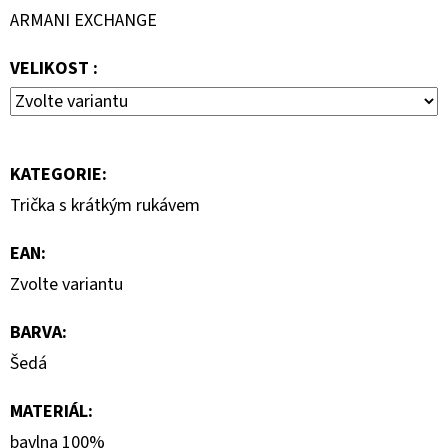
ARMANI EXCHANGE
2
800
Kč
VELIKOST :
Původně:
4
000
Kč
KATEGORIE
:
Trička s krátkým rukávem
EAN
:
Zvolte variantu
BARVA
:
Šedá
MATERIÁL
:
bavlna 100%