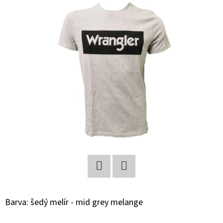
E
T
E
N
A
J
Í
T
?
Facebook
Twitter
HLEDAT
Barva: šedý melír - mid grey melange