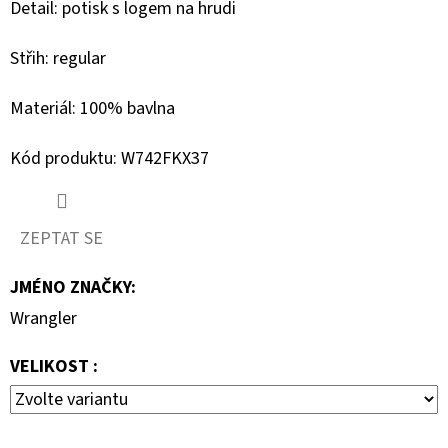
Detail: potisk s logem na hrudi
D
Střih: regular
O
P
Materiál: 100% bavlna
O
R
Kód produktu: W742FKX37
U
Č
U
ZEPTAT SE
J
E
JMÉNO ZNAČKY
:
M
Wrangler
E
VELIKOST :
MUSTANG
PÁSEK