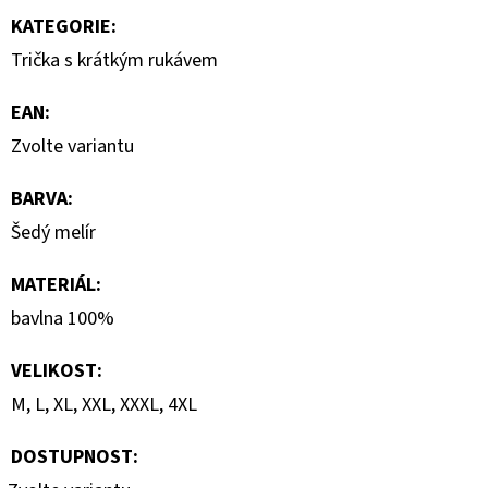
1
KATEGORIE
:
290
Kč
Trička s krátkým rukávem
EAN
:
Zvolte variantu
BARVA
:
Šedý melír
MATERIÁL
:
bavlna 100%
VELIKOST
:
M, L, XL, XXL, XXXL, 4XL
DOSTUPNOST: