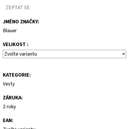
1
290
ZEPTAT SE
Kč
JMÉNO ZNAČKY
:
Blauer
VELIKOST :
KATEGORIE
:
Vesty
ZÁRUKA
:
2 roky
EAN
: