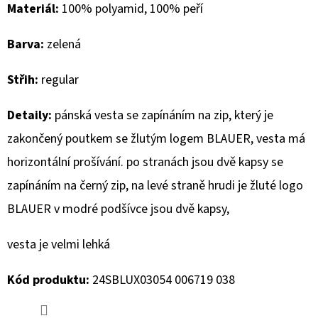
Materiál:
100% polyamid, 100% peří
D
Barva:
zelená
O
P
Střih:
regular
O
R
Detaily:
pánská vesta se zapínáním na zip, který je
U
zakončený poutkem se žlutým logem BLAUER, vesta má
Č
U
horizontální prošívání. po stranách jsou dvě kapsy se
J
zapínáním na černý zip, na levé straně hrudi je žluté logo
E
BLAUER v modré podšívce jsou dvě kapsy,
M
E
vesta je velmi lehká
Kód produktu:
24SBLUX03054 006719 038
MUSTANG
PÁSEK