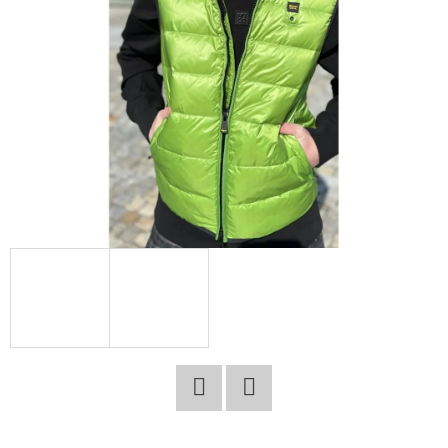
E
T
E
N
A
J
Í
T
?
HLEDAT
Facebook
Twitter