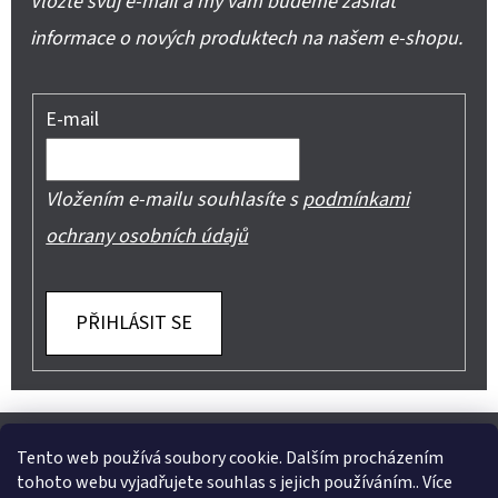
Vložte svůj e-mail a my vám budeme zasílat
informace o nových produktech na našem e-shopu.
E-mail
Vložením e-mailu souhlasíte s
podmínkami
ochrany osobních údajů
PŘIHLÁSIT SE
Z
Shoptet.cz
Můjprvníeshop.cz
Á
Tento web používá soubory cookie. Dalším procházením
tohoto webu vyjadřujete souhlas s jejich používáním.. Více