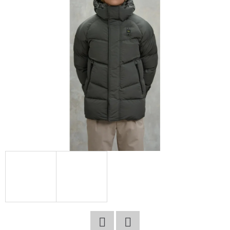
E
T
E
N
A
J
Í
T
?
HLEDAT