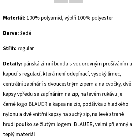
Facebook
Twitter
D
Materiál:
100% polyamid, výplň 100% polyester
O
P
Barva:
šedá
O
R
Střih:
regular
U
Č
Detaily:
pánská zimní bunda s vodorovným prošíváním a
U
kapucí s regulací, která není odepínací, vysoký límec,
J
centrální zapínání s dvoucestným zipem a na cvočky, dvě
E
M
kapsy vpředu se zapínáním na zip, na levém rukávu je
E
černé logo BLAUER a kapsa na zip, podšívka z hladkého
nylonu a dvě vnitřní kapsy na suchý zip, na levé straně
MUSTANG
hrudi poutko se žlutým logem BLAUER, velmi příjemný a
PÁSEK
teplý materiál