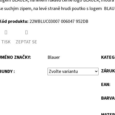
logem BLAUER, na levém rukávu černé logo BLAUER, modrá po
se suchým zipem, na levé straně hrudi poutko s logem BLAUE
Kód produktu:
22WBLUC03007 006047 952DB
TISK
ZEPTAT SE
JMÉNO ZNAČKY
:
Blauer
KATEG
ZÁRUK
BUNDY :
EAN
:
BARVA
MATER