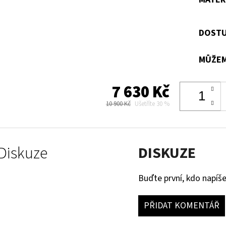
DOSTU
MŮŽEM
7 630 Kč
10 900 Kč
Ušetříte 30 %
Diskuze
DISKUZE
Buďte první, kdo napíše
PŘIDAT KOMENTÁŘ