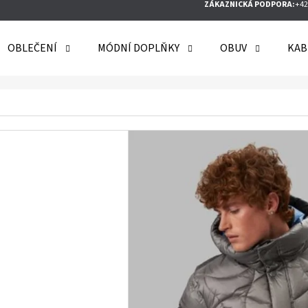
ZÁKAZNICKÁ PODPORA:
+42
OBLEČENÍ
MÓDNÍ DOPLŇKY
OBUV
KAB
O POTŘEBUJETE NAJÍT?
HLEDAT
DOPORUČUJEME