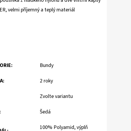
dšívka z hladkého nylonu a dvě vnitřní kapsy
R, velmi příjemný a teplý materiál
ORIE
:
Bundy
A
:
2 roky
Zvolte variantu
:
Šedá
100% Polyamid, výplň
IÁL
: