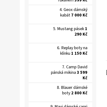
rukávem
399 Kč
Geox dámský
kabát
7 000 Kč
Mustang pásek
1
290 Kč
Replay boty na
klínku
1 150 Kč
Camp David
pánská mikina
3 599
Kč
Blauer dámské
boty
2 800 Kč
Mavi dámské capri