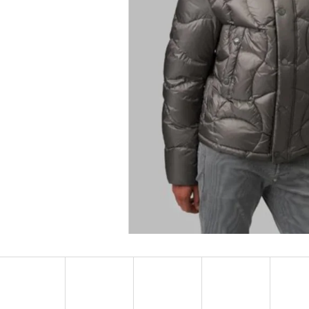
MUSTANG PÁSEK
MUSTANG PÁNSKÉ 
RUKÁVEM
890 Kč
399 Kč