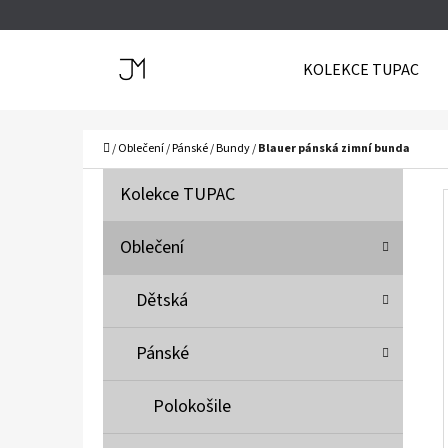
K
Přejít
O
Zpět
Zpět
na
KOLEKCE TUPAC
Š
do
do
obsah
Í
obchodu
obchodu
C
K
Domů
/
Oblečení
/
Pánské
/
Bundy
/
Blauer pánská zimní bunda
P
K
Přeskočit
Kolekce TUPAC
A
O
kategorie
T
S
Oblečení
E
T
G
Dětská
O
R
R
A
Pánské
I
N
E
N
Polokošile