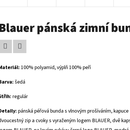
Blauer pánská zimní bu
Facebook
Twitter
Materiál:
100% polyamid, výplň 100% peří
Barva:
šedá
Střih:
regulár
Detaily:
pánská péřová bunda s vlnovým prošíváním, kapuce n
dvoucestný zip a cvoky s vyraženým logem BLAUER, dvě kaps