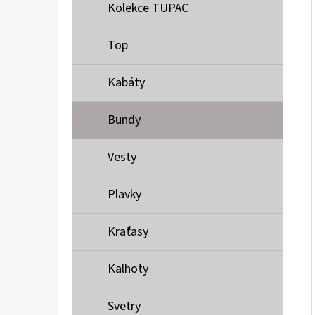
Í
Kolekce TUPAC
P
A
Top
MUSTANG PÁSEK
N
690 Kč
Kabáty
E
L
Bundy
Vesty
Plavky
Kraťasy
Kalhoty
Svetry