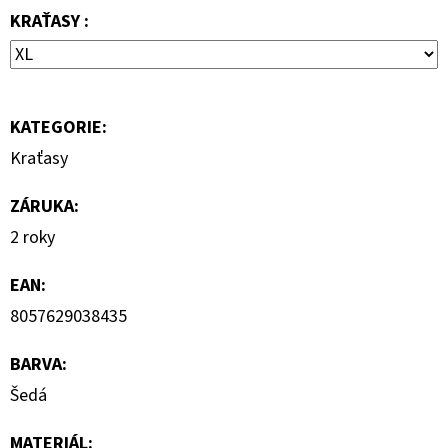
KRAŤASY :
7
000
Kč
KATEGORIE
:
Kraťasy
ZÁRUKA
:
2 roky
EAN
:
8057629038435
BARVA
:
Šedá
MATERIÁL
: