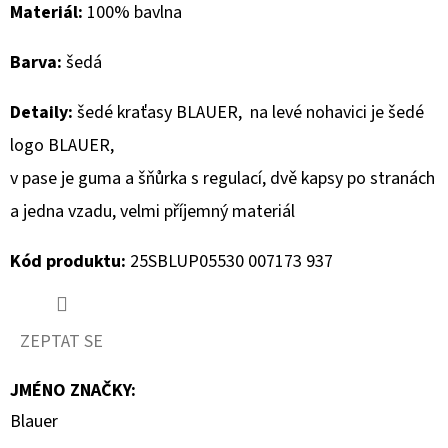
Materiál:
100% bavlna
D
Barva:
šedá
O
P
Detaily:
šedé kraťasy BLAUER
,
na levé nohavici je šedé
O
R
logo BLAUER,
U
v pase je guma a šňůrka s regulací, dvě kapsy po stranách
Č
a jedna vzadu, velmi příjemný materiál
U
J
Kód produktu:
25SBLUP05530 007173 937
E
M
E
ZEPTAT SE
JMÉNO ZNAČKY
:
GEOX
Blauer
DÁMSKÝ
KABÁT