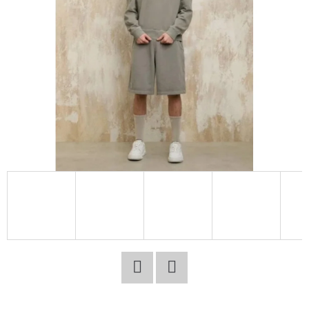
E
T
E
N
A
J
Í
T
?
HLEDAT
Facebook
Twitter