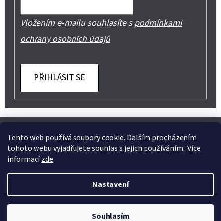
Vložením e-mailu souhlasíte s
podmínkami
ochrany osobních údajů
PŘIHLÁSIT SE
Z
Shoptet.cz
Můjprvníeshop.cz
Á
Tento web používá soubory cookie. Dalším procházením
tohoto webu vyjadřujete souhlas s jejich používáním.. Více
P
informací
zde
.
A
Instagram
Nastavení
T
Vytvořil Shoptet
Í
Copyright 2026
Jeans Mode
. Všechna práva vyhrazena.
Souhlasím